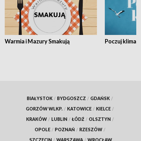
Warmia i Mazury Smakują
Poczuj klimat
BIAŁYSTOK
/
BYDGOSZCZ
/
GDAŃSK
/
GORZÓW WLKP.
/
KATOWICE
/
KIELCE
/
KRAKÓW
/
LUBLIN
/
ŁÓDŹ
/
OLSZTYN
/
OPOLE
/
POZNAŃ
/
RZESZÓW
/
SZCZECIN
/
WARSZAWA
/
WROCŁAW