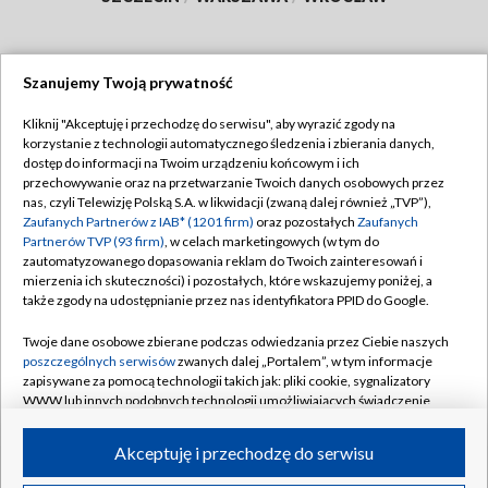
Szanujemy Twoją prywatność
Dołącz do nas:
Kliknij "Akceptuję i przechodzę do serwisu", aby wyrazić zgody na
korzystanie z technologii automatycznego śledzenia i zbierania danych,
TVP
dostęp do informacji na Twoim urządzeniu końcowym i ich
Abonament TVP
przechowywanie oraz na przetwarzanie Twoich danych osobowych przez
Regulamin TVP
nas, czyli Telewizję Polską S.A. w likwidacji (zwaną dalej również „TVP”),
Emisja w TVP
Zaufanych Partnerów z IAB* (1201 firm)
oraz pozostałych
Zaufanych
Polityka prywatności
Partnerów TVP (93 firm)
, w celach marketingowych (w tym do
Centrum informacji TVP
Moje zgody
zautomatyzowanego dopasowania reklam do Twoich zainteresowań i
mierzenia ich skuteczności) i pozostałych, które wskazujemy poniżej, a
Naziemna Telewizja Cyfrowa
Pomoc
także zgody na udostępnianie przez nas identyfikatora PPID do Google.
Sklep TVP
Biuro reklamy
Twoje dane osobowe zbierane podczas odwiedzania przez Ciebie naszych
Rada Programowa
poszczególnych serwisów
zwanych dalej „Portalem”, w tym informacje
Kontakt
zapisywane za pomocą technologii takich jak: pliki cookie, sygnalizatory
System NOS
WWW lub innych podobnych technologii umożliwiających świadczenie
dopasowanych i bezpiecznych usług, personalizację treści oraz reklam,
Informacje o nadawcy
Kanały
udostępnianie funkcji mediów społecznościowych oraz analizowanie
Akceptuję i przechodzę do serwisu
ruchu w Internecie.
Program dla prasy
©2026 Telewizja Polska S.A. w likwidacji