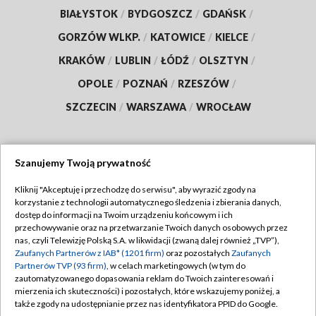
BIAŁYSTOK
/
BYDGOSZCZ
/
GDAŃSK
/
GORZÓW WLKP.
/
KATOWICE
/
KIELCE
/
KRAKÓW
/
LUBLIN
/
ŁÓDŹ
/
OLSZTYN
/
OPOLE
/
POZNAŃ
/
RZESZÓW
/
SZCZECIN
/
WARSZAWA
/
WROCŁAW
Szanujemy Twoją prywatność
Dołącz do nas:
Kliknij "Akceptuję i przechodzę do serwisu", aby wyrazić zgody na
korzystanie z technologii automatycznego śledzenia i zbierania danych,
TVP
dostęp do informacji na Twoim urządzeniu końcowym i ich
Abonament TVP
przechowywanie oraz na przetwarzanie Twoich danych osobowych przez
Regulamin TVP
nas, czyli Telewizję Polską S.A. w likwidacji (zwaną dalej również „TVP”),
Emisja w TVP
Polityka prywatności
Zaufanych Partnerów z IAB* (1201 firm)
oraz pozostałych
Zaufanych
Partnerów TVP (93 firm)
, w celach marketingowych (w tym do
Centrum informacji TVP
Moje zgody
zautomatyzowanego dopasowania reklam do Twoich zainteresowań i
mierzenia ich skuteczności) i pozostałych, które wskazujemy poniżej, a
Naziemna Telewizja Cyfrowa
Pomoc
także zgody na udostępnianie przez nas identyfikatora PPID do Google.