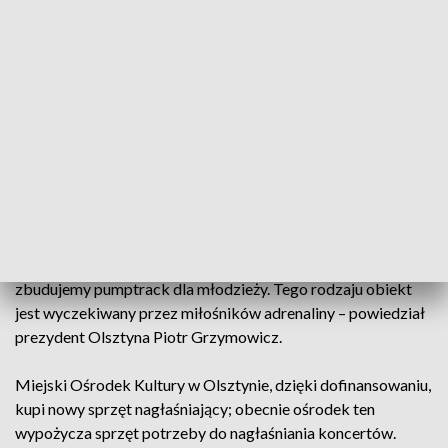
pączkami, obdziela samorządy „tłustymi pieniędzmi”: –
Wydajemy dziś 35 mln złotych na ważne cele – dodał Brzezin.
Tyle wynosi bowiem łączne wsparcie rewitalizacyjnych
inwestycji.
Wśród dofinansowanych projektów jest m.in. rewitalizacja
Parku Podzamcze w Olsztynie; park ten jest remontowany
etapami już od kilku lat. Dzięki dofinansowaniu miasto
jeszcze wiosną rozpocznie prace od Mostu św. Jana w stronę
olsztyńskiego zamku.
– Dodatkowo w innej części miasta, na tzw. Górce Jasia,
zbudujemy pumptrack dla młodzieży. Tego rodzaju obiekt
jest wyczekiwany przez miłośników adrenaliny – powiedział
prezydent Olsztyna Piotr Grzymowicz.
Miejski Ośrodek Kultury w Olsztynie, dzięki dofinansowaniu,
kupi nowy sprzęt nagłaśniający; obecnie ośrodek ten
wypożycza sprzęt potrzeby do nagłaśniania koncertów.