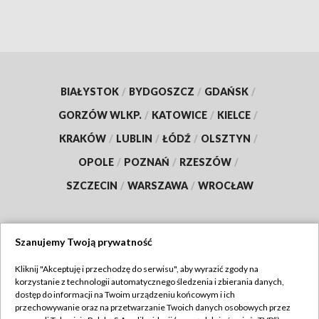
BIAŁYSTOK
/
BYDGOSZCZ
/
GDAŃSK
/
GORZÓW WLKP.
/
KATOWICE
/
KIELCE
/
KRAKÓW
/
LUBLIN
/
ŁÓDŹ
/
OLSZTYN
/
OPOLE
/
POZNAŃ
/
RZESZÓW
/
SZCZECIN
/
WARSZAWA
/
WROCŁAW
Szanujemy Twoją prywatność
Dołącz do nas:
Kliknij "Akceptuję i przechodzę do serwisu", aby wyrazić zgody na
korzystanie z technologii automatycznego śledzenia i zbierania danych,
TVP
dostęp do informacji na Twoim urządzeniu końcowym i ich
Abonament TVP
przechowywanie oraz na przetwarzanie Twoich danych osobowych przez
Regulamin TVP