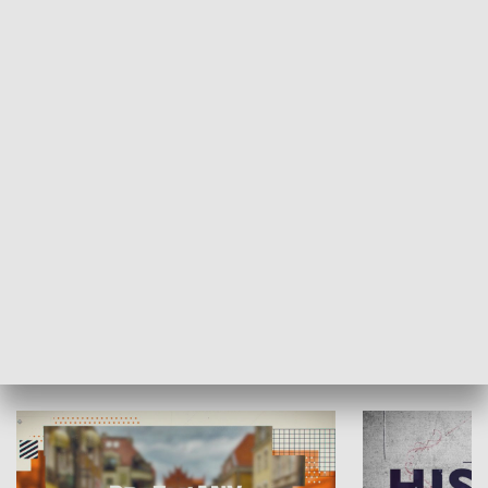
SPOŁECZEŃSTWO
Moje miejsce
Winda region
HISTORIA