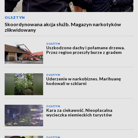
OLSZTYN
Skoordynowana akcja służb. Magazyn narkotyków
zlikwidowany
OLSZTYN
Uszkodzone dachy i połamane drzewa.
Przez region przeszły burze z gradem
OLSZTYN
Uderzenie w narkobiznes. Marihuanę
hodowali w szklarni
OLSZTYN
Kara za ciekawość. Nieopłacalna
wycieczka niemieckich turystów
OLSZTYN