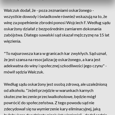
Walczuk dodał, że - poza zeznaniami oskarżonego -
wszystkie dowody i świadkowie również wskazują na to, że
winę za popełnienie zbrodni ponosi Wojciech F. Według sądu
oskarżony działał z bezpośrednim zamiarem dokonania
zabójstwa. Dlatego suwalski sąd skazał mężczyznę na 15 lat
więzienia.
"To najsurowsza kara w granicach kar zwykłych. Sąd uznał,
że jest szansa na resocjalizację oskarżonego, a kara jest
adekwatna do winy i społecznej szkodliwości jego czynu" -
mówił sędzia Walczuk.
Według sądu oskarżony jest osobą zdrową, ale uzależnioną
od alkoholu. "Jeżeli przejdzie w warunkach karnych
skuteczne leczenie przeciwalkoholowe, będzie mógł
powrócić do społeczeństwa. Z tego powodu sąd nie
zdecydował się na wymierzenie kary eliminacyjnej, jaką
byłaby kara dwudziestu pięciu lat więzienia" - dodał sędzia.