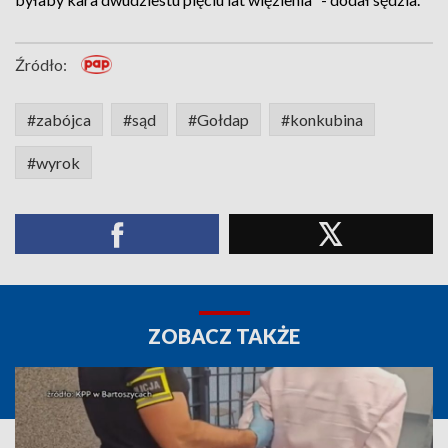
Źródło:
#zabójca
#sąd
#Gołdap
#konkubina
#wyrok
ZOBACZ TAKŻE