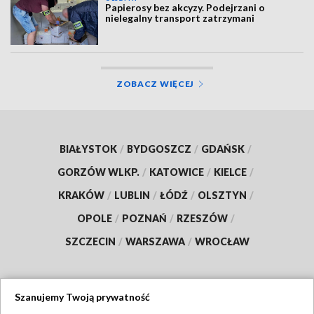
Papierosy bez akcyzy. Podejrzani o
nielegalny transport zatrzymani
ZOBACZ WIĘCEJ
BIAŁYSTOK
/
BYDGOSZCZ
/
GDAŃSK
/
GORZÓW WLKP.
/
KATOWICE
/
KIELCE
/
KRAKÓW
/
LUBLIN
/
ŁÓDŹ
/
OLSZTYN
/
OPOLE
/
POZNAŃ
/
RZESZÓW
/
SZCZECIN
/
WARSZAWA
/
WROCŁAW
Szanujemy Twoją prywatność
Dołącz do nas: