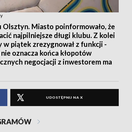
ny
u Olsztyn. Miasto poinformowało, że
cić najpilniejsze długi klubu. Z kolei
 w piątek zrezygnował z funkcji -
k nie oznacza końca kłopotów
ecznych negocjacji z inwestorem ma
UDOSTĘPNIJ NA X
OGRAMÓW