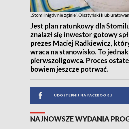
„Stomil nigdy nie zginie”. Olsztyński klub uratowa
Jest plan ratunkowy dla Stomil
znalazł się inwestor gotowy spła
prezes Maciej Radkiewicz, który
wraca na stanowisko. To jedna
pierwszoligowca. Proces ostat
bowiem jeszcze potrwać.
UDOSTĘPNIJ NA FACEBOOKU
NAJNOWSZE WYDANIA PR