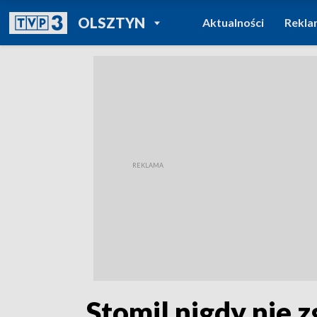
POWRÓT DO
OLSZTYN
Aktualności
Rekla
TVP REGIONY
„Stomil nigdy nie 