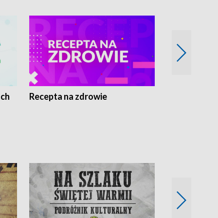
ach
Recepta na zdrowie
Wybieram z