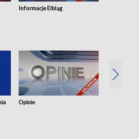
Informacje Elbląg
Wstaje nowy
nia
Opinie
Opinie Elblą