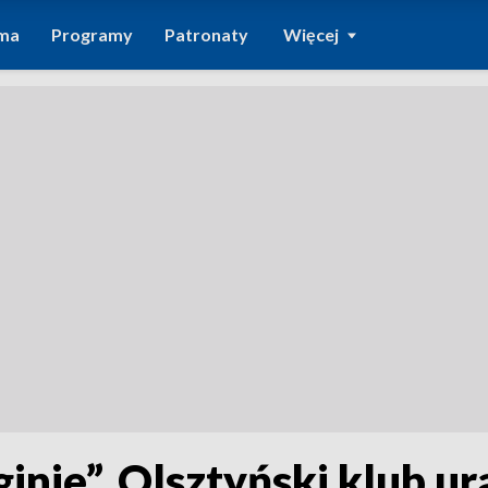
ma
Programy
Patronaty
Więcej
zginie”. Olsztyński klub 