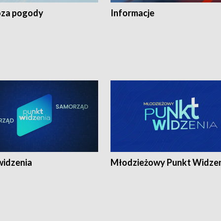
za pogody
Informacje
widzenia
Młodzieżowy Punkt Widze