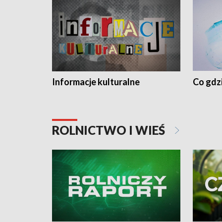
Informacje kulturalne
Co gdzi
ROLNICTWO I WIEŚ