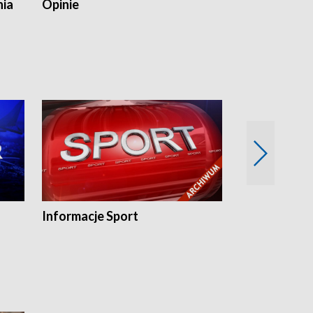
nia
Opinie
Opinie Elblą
Informacje Sport
Flesz sport