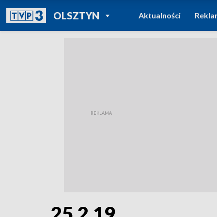
POWRÓT DO
OLSZTYN
Aktualności
Rekla
TVP REGIONY
25.2.19