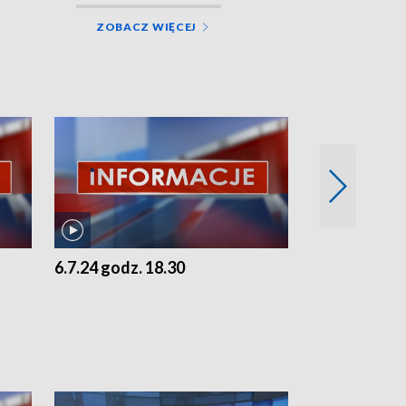
ZOBACZ WIĘCEJ
6.7.24 godz. 18.30
5.7.24 godz. 