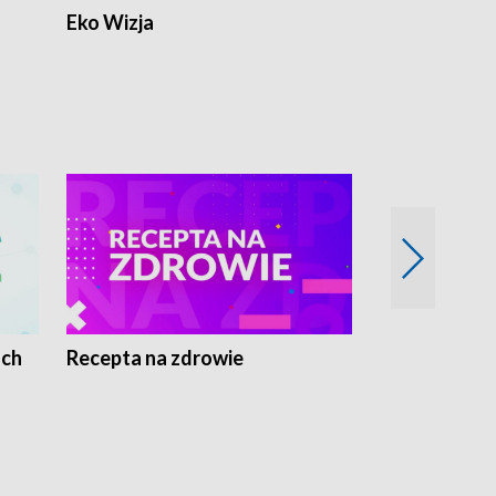
Eko Wizja
ach
Recepta na zdrowie
Wybieram z