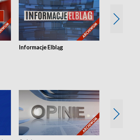
Informacje Elbląg
Wstaje nowy