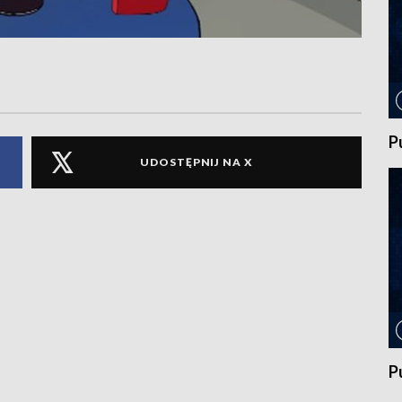
P
UDOSTĘPNIJ NA X
P