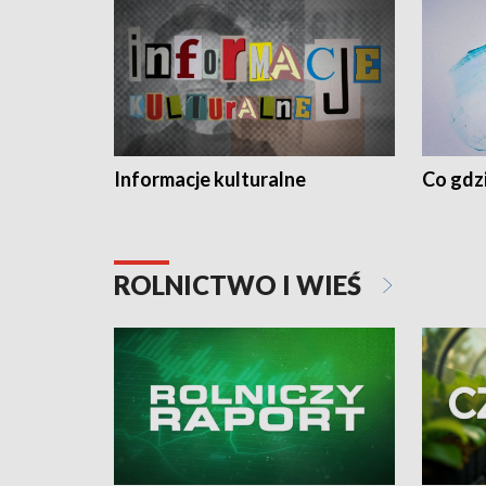
Informacje kulturalne
Co gdzi
ROLNICTWO I WIEŚ