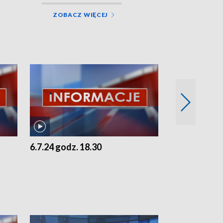
ZOBACZ WIĘCEJ
6.7.24 godz. 18.30
5.7.24 godz. 