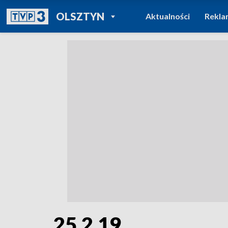
POWRÓT DO
OLSZTYN
Aktualności
Rekla
TVP REGIONY
25.2.19