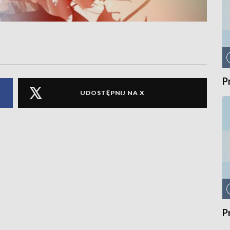
P
UDOSTĘPNIJ NA X
P