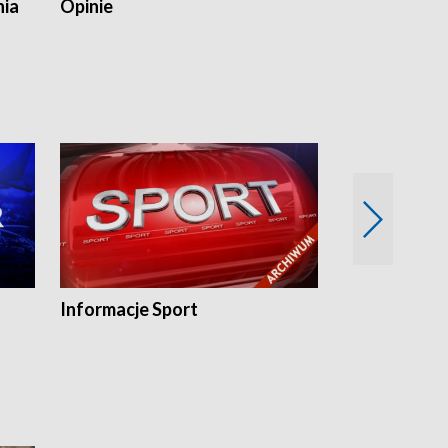
nia
Opinie
Opinie Elblą
Informacje Sport
Flesz sport