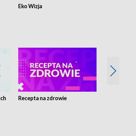
Eko Wizja
ach
Recepta na zdrowie
Wybieram z