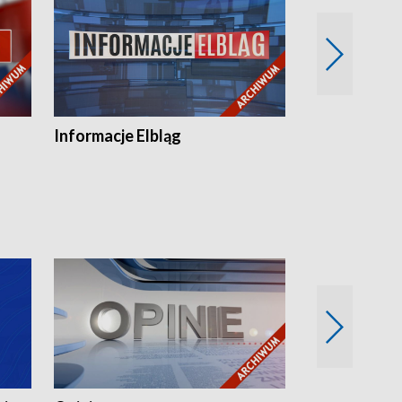
Informacje Elbląg
Wstaje nowy