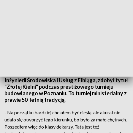
2 lata temu tytuł najlepszego dekarza wywalczył uczeń tej samej szkoły - Piotr
Parzych
18-letni Przemysław Pakulski, uczeń Zespołu Szkół
Inżynierii Środowiska i Usług z Elbląga, zdobył tytuł
"Złotej Kielni" podczas prestiżowego turnieju
budowlanego w Poznaniu. To turniej ministerialny z
prawie 50-letnią tradycją.
- Na początku bardziej chciałem być cieślą, ale akurat nie
udało się otworzyć tego kierunku, bo było za mało chętnych.
Poszedłem więc do klasy dekarzy. Tata jest też