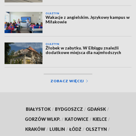
OLSZTYN
Wakacje z angielskim. Językowy kampus w
Miłakowie
OLSZTYN
Żłobek w zabytku. W Elblągu znaleźli
dodatkowe miejsca dla najmłodszych
ZOBACZ WIĘCEJ
BIAŁYSTOK
/
BYDGOSZCZ
/
GDAŃSK
/
GORZÓW WLKP.
/
KATOWICE
/
KIELCE
/
KRAKÓW
/
LUBLIN
/
ŁÓDŹ
/
OLSZTYN
/