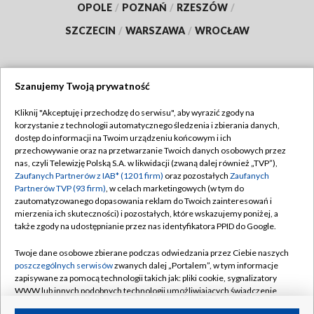
OPOLE
/
POZNAŃ
/
RZESZÓW
/
SZCZECIN
/
WARSZAWA
/
WROCŁAW
Szanujemy Twoją prywatność
Dołącz do nas:
Kliknij "Akceptuję i przechodzę do serwisu", aby wyrazić zgody na
korzystanie z technologii automatycznego śledzenia i zbierania danych,
TVP
dostęp do informacji na Twoim urządzeniu końcowym i ich
Abonament TVP
przechowywanie oraz na przetwarzanie Twoich danych osobowych przez
Regulamin TVP
nas, czyli Telewizję Polską S.A. w likwidacji (zwaną dalej również „TVP”),
Emisja w TVP
Polityka prywatności
Zaufanych Partnerów z IAB* (1201 firm)
oraz pozostałych
Zaufanych
Partnerów TVP (93 firm)
, w celach marketingowych (w tym do
Centrum informacji TVP
Moje zgody
zautomatyzowanego dopasowania reklam do Twoich zainteresowań i
mierzenia ich skuteczności) i pozostałych, które wskazujemy poniżej, a
Naziemna Telewizja Cyfrowa
Pomoc
także zgody na udostępnianie przez nas identyfikatora PPID do Google.
Sklep TVP
Biuro reklamy
Twoje dane osobowe zbierane podczas odwiedzania przez Ciebie naszych
Rada Programowa
Kontakt
poszczególnych serwisów
zwanych dalej „Portalem”, w tym informacje
zapisywane za pomocą technologii takich jak: pliki cookie, sygnalizatory
System NOS
WWW lub innych podobnych technologii umożliwiających świadczenie
dopasowanych i bezpiecznych usług, personalizację treści oraz reklam,
Informacje o nadawcy
Kanały