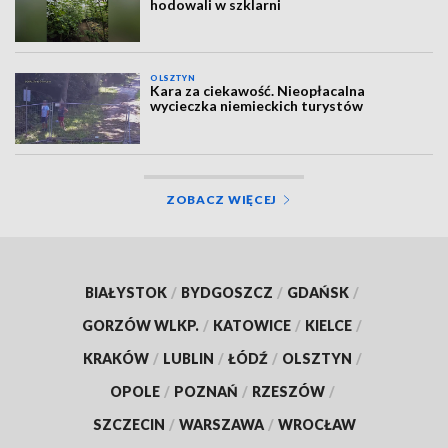
hodowali w szklarni
OLSZTYN
Kara za ciekawość. Nieopłacalna
wycieczka niemieckich turystów
ZOBACZ WIĘCEJ
BIAŁYSTOK
/
BYDGOSZCZ
/
GDAŃSK
/
GORZÓW WLKP.
/
KATOWICE
/
KIELCE
/
KRAKÓW
/
LUBLIN
/
ŁÓDŹ
/
OLSZTYN
/
OPOLE
/
POZNAŃ
/
RZESZÓW
/
SZCZECIN
/
WARSZAWA
/
WROCŁAW