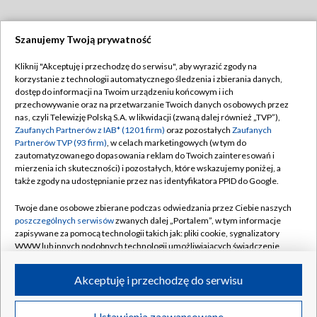
Szanujemy Twoją prywatność
Dołącz do nas:
Kliknij "Akceptuję i przechodzę do serwisu", aby wyrazić zgody na
korzystanie z technologii automatycznego śledzenia i zbierania danych,
TVP
dostęp do informacji na Twoim urządzeniu końcowym i ich
Abonament TVP
przechowywanie oraz na przetwarzanie Twoich danych osobowych przez
Regulamin TVP
nas, czyli Telewizję Polską S.A. w likwidacji (zwaną dalej również „TVP”),
Emisja w TVP
Polityka prywatności
Zaufanych Partnerów z IAB* (1201 firm)
oraz pozostałych
Zaufanych
Partnerów TVP (93 firm)
, w celach marketingowych (w tym do
Centrum informacji TVP
Moje zgody
zautomatyzowanego dopasowania reklam do Twoich zainteresowań i
mierzenia ich skuteczności) i pozostałych, które wskazujemy poniżej, a
Naziemna Telewizja Cyfrowa
Pomoc
także zgody na udostępnianie przez nas identyfikatora PPID do Google.
Sklep TVP
Biuro reklamy
Twoje dane osobowe zbierane podczas odwiedzania przez Ciebie naszych
Rada Programowa
Kontakt
poszczególnych serwisów
zwanych dalej „Portalem”, w tym informacje
zapisywane za pomocą technologii takich jak: pliki cookie, sygnalizatory
System NOS
WWW lub innych podobnych technologii umożliwiających świadczenie
dopasowanych i bezpiecznych usług, personalizację treści oraz reklam,
Informacje o nadawcy
Kanały
udostępnianie funkcji mediów społecznościowych oraz analizowanie
Akceptuję i przechodzę do serwisu
ruchu w Internecie.
Program dla prasy
©2026 Telewizja Polska S.A. w likwidacji
Biuro Reklamy
Twoje dane osobowe zbierane podczas odwiedzania przez Ciebie
Ustawienia zaawansowane