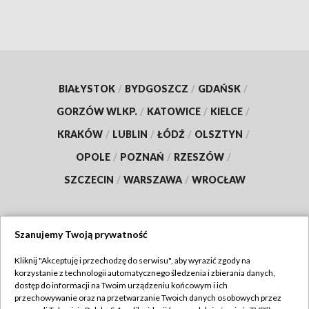
BIAŁYSTOK
/
BYDGOSZCZ
/
GDAŃSK
/
GORZÓW WLKP.
/
KATOWICE
/
KIELCE
/
KRAKÓW
/
LUBLIN
/
ŁÓDŹ
/
OLSZTYN
/
OPOLE
/
POZNAŃ
/
RZESZÓW
/
SZCZECIN
/
WARSZAWA
/
WROCŁAW
Szanujemy Twoją prywatność
Dołącz do nas:
Kliknij "Akceptuję i przechodzę do serwisu", aby wyrazić zgody na
korzystanie z technologii automatycznego śledzenia i zbierania danych,
TVP
dostęp do informacji na Twoim urządzeniu końcowym i ich
Abonament TVP
przechowywanie oraz na przetwarzanie Twoich danych osobowych przez
Regulamin TVP