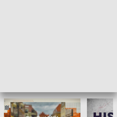
SPOŁECZEŃSTWO
Moje miejsce
Winda region
HISTORIA