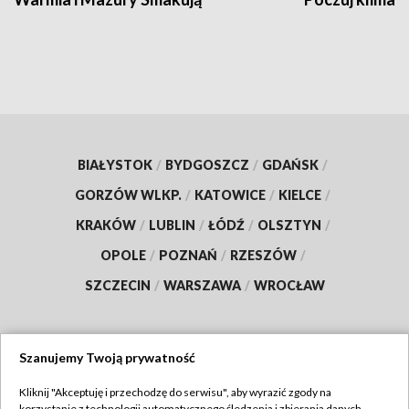
BIAŁYSTOK
/
BYDGOSZCZ
/
GDAŃSK
/
GORZÓW WLKP.
/
KATOWICE
/
KIELCE
/
KRAKÓW
/
LUBLIN
/
ŁÓDŹ
/
OLSZTYN
/
OPOLE
/
POZNAŃ
/
RZESZÓW
/
SZCZECIN
/
WARSZAWA
/
WROCŁAW
Szanujemy Twoją prywatność
Dołącz do nas:
Kliknij "Akceptuję i przechodzę do serwisu", aby wyrazić zgody na
korzystanie z technologii automatycznego śledzenia i zbierania danych,