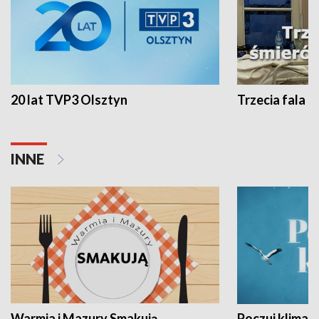
20 lat TVP3 Olsztyn
Trzecia fala -
INNE
Warmia i Mazury Smakują
Poczuj klimat