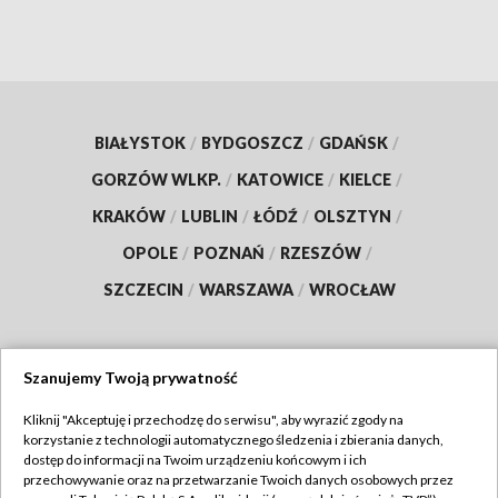
BIAŁYSTOK
/
BYDGOSZCZ
/
GDAŃSK
/
GORZÓW WLKP.
/
KATOWICE
/
KIELCE
/
KRAKÓW
/
LUBLIN
/
ŁÓDŹ
/
OLSZTYN
/
OPOLE
/
POZNAŃ
/
RZESZÓW
/
SZCZECIN
/
WARSZAWA
/
WROCŁAW
Szanujemy Twoją prywatność
Dołącz do nas:
Kliknij "Akceptuję i przechodzę do serwisu", aby wyrazić zgody na
korzystanie z technologii automatycznego śledzenia i zbierania danych,
TVP
dostęp do informacji na Twoim urządzeniu końcowym i ich
Abonament TVP
przechowywanie oraz na przetwarzanie Twoich danych osobowych przez
Regulamin TVP