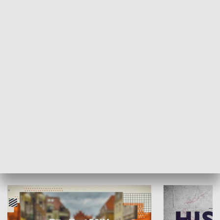
SPOŁECZEŃSTWO
Moje miejsce
Winda region
HISTORIA