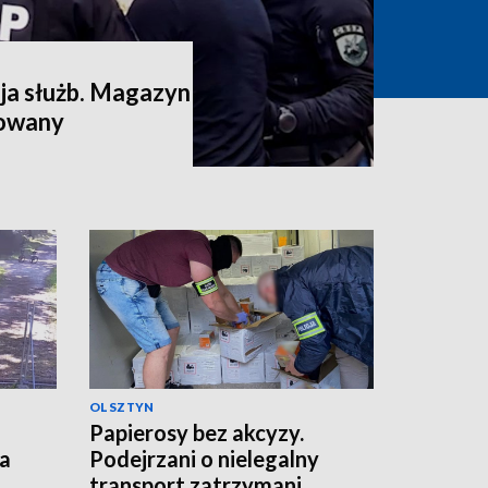
a służb. Magazyn
dowany
OLSZTYN
Papierosy bez akcyzy.
ka
Podejrzani o nielegalny
transport zatrzymani