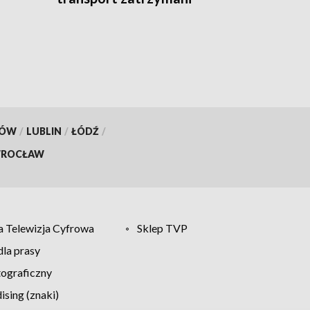
KÓW
/
LUBLIN
/
ŁÓDŹ
/
ROCŁAW
 Telewizja Cyfrowa
Sklep TVP
la prasy
tograficzny
sing (znaki)