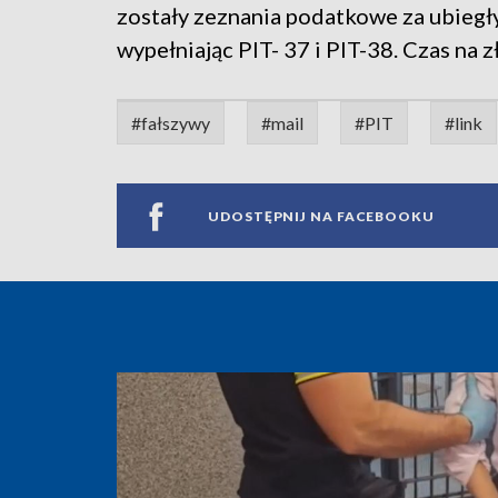
zostały zeznania podatkowe za ubiegły
wypełniając PIT- 37 i PIT-38. Czas na z
#fałszywy
#mail
#PIT
#link
UDOSTĘPNIJ NA FACEBOOKU