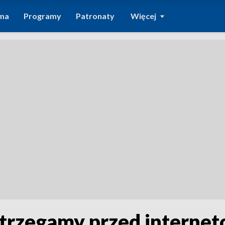
ma
Programy
Patronaty
Więcej
strzegamy przed interne