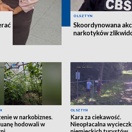
OLSZTYN
erać
Skoordynowana akcj
narkotyków zlikwi
N
OLSZTYN
enie w narkobiznes.
Kara za ciekawość.
uanę hodowali w
Nieopłacalna wyciecz
rni
niemieckich turystów