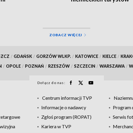
ZOBACZ WIĘCEJ
SZCZ
/
GDAŃSK
/
GORZÓW WLKP.
/
KATOWICE
/
KIELCE
/
KRA
N
/
OPOLE
/
POZNAŃ
/
RZESZÓW
/
SZCZECIN
/
WARSZAWA
/
W
Dołącz do nas:
Centrum informacji TVP
Naziemna
Informacje o nadawcy
Program d
zetargowe
Zgłoś program (ROPAT)
Serwis fo
wizyjna
Kariera w TVP
Merchandi