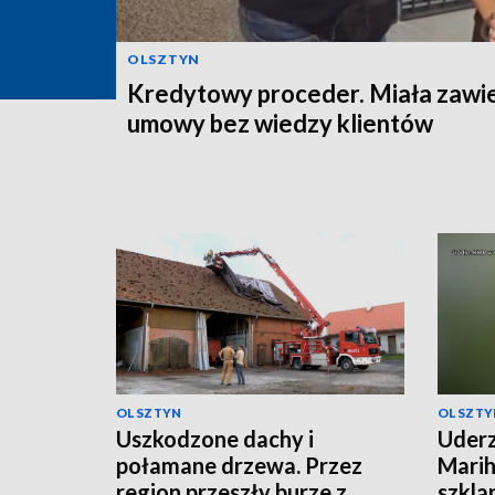
OLSZTYN
Kredytowy proceder. Miała zawi
umowy bez wiedzy klientów
OLSZTYN
OLSZTY
Uszkodzone dachy i
Uderz
połamane drzewa. Przez
Marih
region przeszły burze z
szkla