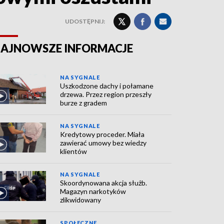
UDOSTĘPNIJ:
AJNOWSZE INFORMACJE
NA SYGNALE
Uszkodzone dachy i połamane
drzewa. Przez region przeszły
burze z gradem
NA SYGNALE
Kredytowy proceder. Miała
zawierać umowy bez wiedzy
klientów
NA SYGNALE
Skoordynowana akcja służb.
Magazyn narkotyków
zlikwidowany
SPOŁECZNE