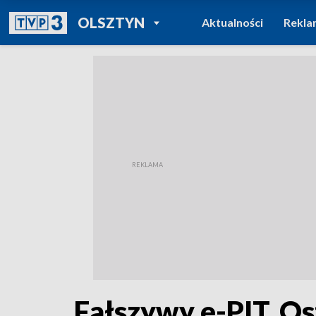
POWRÓT DO
OLSZTYN
Aktualności
Rekla
TVP REGIONY
Fałszywy e-PIT. O