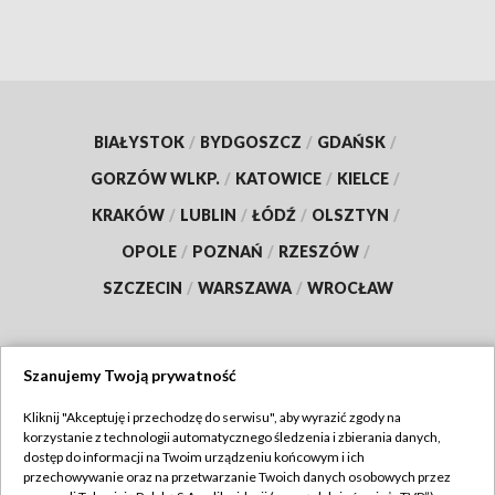
BIAŁYSTOK
/
BYDGOSZCZ
/
GDAŃSK
/
GORZÓW WLKP.
/
KATOWICE
/
KIELCE
/
KRAKÓW
/
LUBLIN
/
ŁÓDŹ
/
OLSZTYN
/
OPOLE
/
POZNAŃ
/
RZESZÓW
/
SZCZECIN
/
WARSZAWA
/
WROCŁAW
Szanujemy Twoją prywatność
Dołącz do nas:
Kliknij "Akceptuję i przechodzę do serwisu", aby wyrazić zgody na
korzystanie z technologii automatycznego śledzenia i zbierania danych,
TVP
dostęp do informacji na Twoim urządzeniu końcowym i ich
Abonament TVP
przechowywanie oraz na przetwarzanie Twoich danych osobowych przez
Regulamin TVP