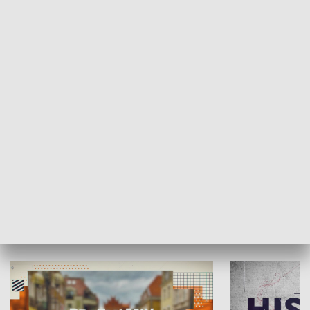
SPOŁECZEŃSTWO
Moje miejsce
Winda region
HISTORIA