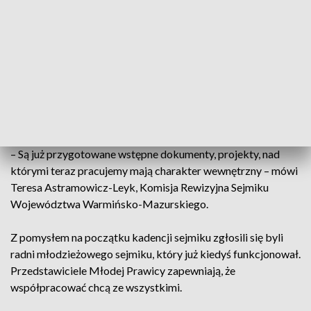
województwa. Pozwala zrzeszać się młodzieży z rad miasta,
z organizacji młodzieżowych i działać na rzecz młodzieży w
regionie – mówi Edmund Bojanowski, wiceprezes
Warmińsko-Mazurskiej Młodej Prawicy.
Podobne sejmiki działają w wielu innych województwach. W
urzędzie marszałkowskim w Olsztynie przyznają, że
podobna inicjatywa jest już w fazie przygotowań.
– Są już przygotowane wstępne dokumenty, projekty, nad
którymi teraz pracujemy mają charakter wewnętrzny – mówi
Teresa Astramowicz-Leyk, Komisja Rewizyjna Sejmiku
Województwa Warmińsko-Mazurskiego.
Z pomysłem na początku kadencji sejmiku zgłosili się byli
radni młodzieżowego sejmiku, który już kiedyś funkcjonował.
Przedstawiciele Młodej Prawicy zapewniają, że
współpracować chcą ze wszystkimi.