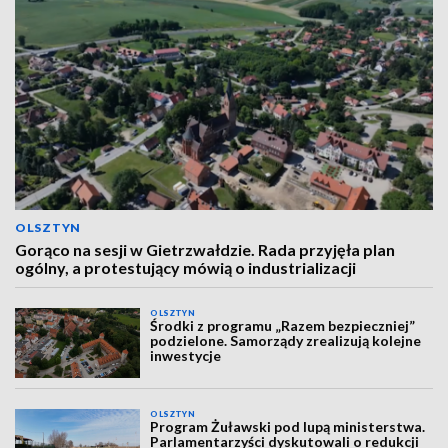
OLSZTYN
Gorąco na sesji w Gietrzwałdzie. Rada przyjęła plan
ogólny, a protestujący mówią o industrializacji
OLSZTYN
Środki z programu „Razem bezpieczniej”
podzielone. Samorządy zrealizują kolejne
inwestycje
OLSZTYN
Program Żuławski pod lupą ministerstwa.
Parlamentarzyści dyskutowali o redukcji