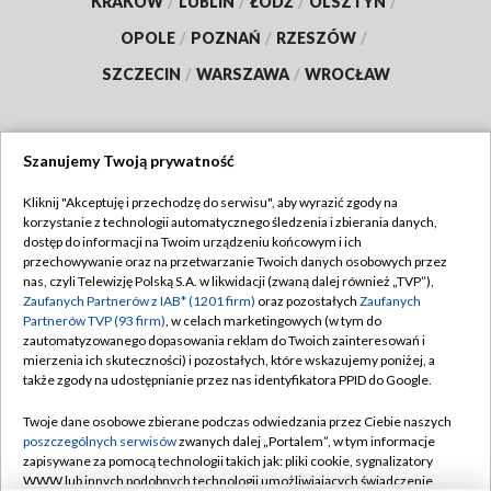
KRAKÓW
/
LUBLIN
/
ŁÓDŹ
/
OLSZTYN
/
OPOLE
/
POZNAŃ
/
RZESZÓW
/
SZCZECIN
/
WARSZAWA
/
WROCŁAW
Szanujemy Twoją prywatność
Dołącz do nas:
Kliknij "Akceptuję i przechodzę do serwisu", aby wyrazić zgody na
korzystanie z technologii automatycznego śledzenia i zbierania danych,
TVP
dostęp do informacji na Twoim urządzeniu końcowym i ich
Abonament TVP
przechowywanie oraz na przetwarzanie Twoich danych osobowych przez
Regulamin TVP
nas, czyli Telewizję Polską S.A. w likwidacji (zwaną dalej również „TVP”),
Emisja w TVP
Polityka prywatności
Zaufanych Partnerów z IAB* (1201 firm)
oraz pozostałych
Zaufanych
Partnerów TVP (93 firm)
, w celach marketingowych (w tym do
Centrum informacji TVP
Moje zgody
zautomatyzowanego dopasowania reklam do Twoich zainteresowań i
mierzenia ich skuteczności) i pozostałych, które wskazujemy poniżej, a
Naziemna Telewizja Cyfrowa
Pomoc
także zgody na udostępnianie przez nas identyfikatora PPID do Google.
Sklep TVP
Biuro reklamy
Twoje dane osobowe zbierane podczas odwiedzania przez Ciebie naszych
Rada Programowa
Kontakt
poszczególnych serwisów
zwanych dalej „Portalem”, w tym informacje
zapisywane za pomocą technologii takich jak: pliki cookie, sygnalizatory
System NOS
WWW lub innych podobnych technologii umożliwiających świadczenie