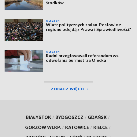
środków
OLSZTYN
Wiatr politycznych zmian. Posłowie z
regionu odejdą z Prawa i Sprawiedliwości?
OLSZTYN
Radni przegłosowali referendum ws.
odwołania burmistrza Olecka
ZOBACZ WIĘCEJ
BIAŁYSTOK
/
BYDGOSZCZ
/
GDAŃSK
/
GORZÓW WLKP.
/
KATOWICE
/
KIELCE
/