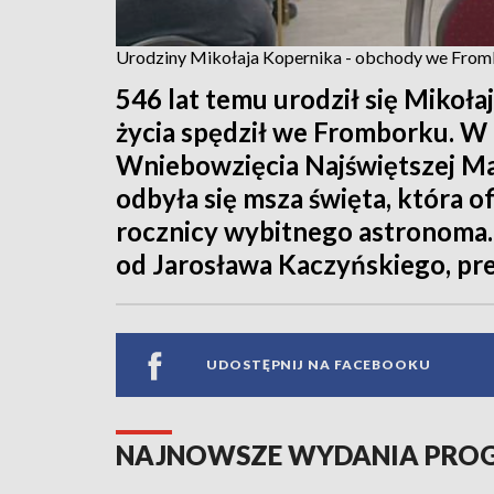
Urodziny Mikołaja Kopernika - obchody we Fro
546 lat temu urodził się Mikoła
życia spędził we Fromborku. 
Wniebowzięcia Najświętszej Mar
odbyła się msza święta, która 
rocznicy wybitnego astronoma. 
od Jarosława Kaczyńskiego, pre
UDOSTĘPNIJ NA FACEBOOKU
NAJNOWSZE WYDANIA PR