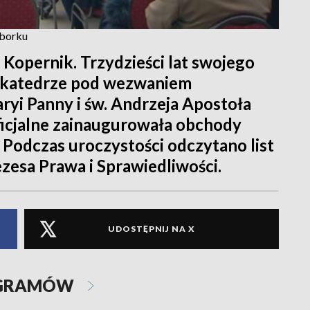
mborku
j Kopernik. Trzydzieści lat swojego
W katedrze pod wezwaniem
yi Panny i św. Andrzeja Apostoła
oficjalne zainaugurowała obchody
Podczas uroczystości odczytano list
zesa Prawa i Sprawiedliwości.
UDOSTĘPNIJ NA X
OGRAMÓW