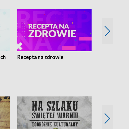
ach
Recepta na zdrowie
Wybieram z