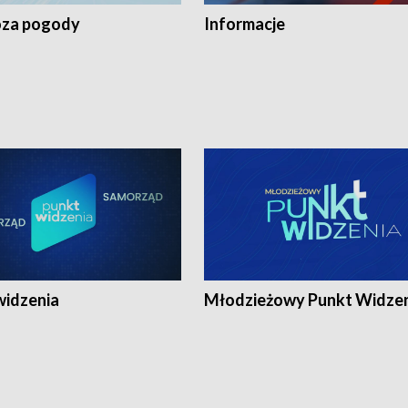
za pogody
Informacje
widzenia
Młodzieżowy Punkt Widze