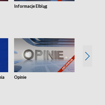
Informacje Elbląg
Wstaje nowy
nia
Opinie
Opinie Elblą