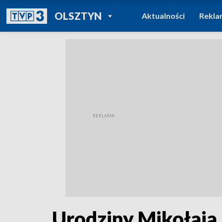
POWRÓT DO
OLSZTYN
Aktualności
Rekla
TVP REGIONY
Urodziny Mikołaja