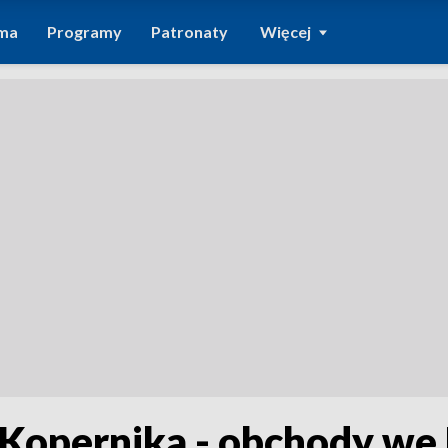
ma
Programy
Patronaty
Więcej
 Kopernika - obchody w