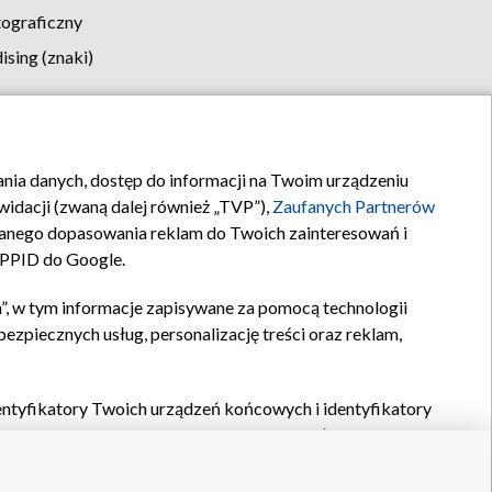
tograficzny
sing (znaki)
klamy
Kontakt
rania danych, dostęp do informacji na Twoim urządzeniu
idacji (zwaną dalej również „TVP”),
Zaufanych Partnerów
anego dopasowania reklam do Twoich zainteresowań i
a PPID do Google.
”, w tym informacje zapisywane za pomocą technologii
zpiecznych usług, personalizację treści oraz reklam,
identyfikatory Twoich urządzeń końcowych i identyfikatory
P,
Zaufanych Partnerów z IAB
oraz pozostałych
Zaufanych
 wyboru podstawowych reklam, wyboru spersonalizowanych
ch treści, pomiaru wydajności reklam, pomiaru wydajności