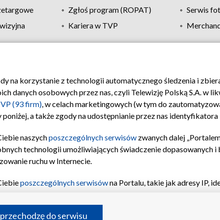
zetargowe
Zgłoś program (ROPAT)
Serwis fo
wizyjna
Kariera w TVP
Merchandi
Polityka prywatności
Moje zgody
Pomoc
Biuro re
ody na korzystanie z technologii automatycznego śledzenia i zbie
 danych osobowych przez nas, czyli Telewizję Polską S.A. w likw
VP (93 firm)
, w celach marketingowych (w tym do zautomatyzow
 poniżej, a także zgody na udostępnianie przez nas identyfikator
Ciebie naszych
poszczególnych serwisów
zwanych dalej „Portalem
obnych technologii umożliwiających świadczenie dopasowanych i be
zowanie ruchu w Internecie.
Ciebie
poszczególnych serwisów
na Portalu, takie jak adresy IP, 
sach Portalu czy historia odwiedzin będą przetwarzane przez TV
ji: przechowywania informacji na urządzeniu lub dostęp do nich,
©2026 Telewizja Polska S.A. w likwidacji
 przechodzę do serwisu
enia profilu spersonalizowanych treści, wyboru spersonalizowany