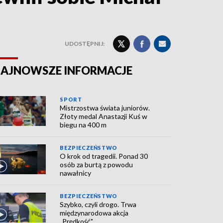
UDOSTĘPNIJ:
AJNOWSZE INFORMACJE
SPORT
Mistrzostwa świata juniorów.
Złoty medal Anastazji Kuś w
biegu na 400 m
BEZPIECZEŃSTWO
O krok od tragedii. Ponad 30
osób za burtą z powodu
nawałnicy
BEZPIECZEŃSTWO
Szybko, czyli drogo. Trwa
międzynarodowa akcja
„Prędkość"