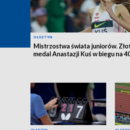
OLSZTYN
Mistrzostwa świata juniorów. Zło
medal Anastazji Kuś w biegu na 4
OLSZTYN
OLSZTY