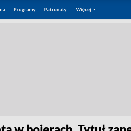
ma
Programy
Patronaty
Więcej
a w bojerach. Tytuł zap