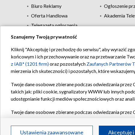
Biuro Reklamy
Ogłoszenie pr
Oferta Handlowa
Akademia Tele
Telegazeta ogłoszenia
Szanujemy Twoją prywatność
Regulamin TVP
Kliknij "Akceptuję i przechodzę do serwisu", aby wyrazić zg
końcowym i ich przechowywanie oraz na przetwarzanie Twoich
z IAB* (1201 firm)
oraz pozostałych
Zaufanych Partnerów T
mierzenia ich skuteczności) i pozostałych, które wskazujemy
Twoje dane osobowe zbierane podczas odwiedzania przez 
takich jak: pliki cookie, sygnalizatory WWW lub innych pod
udostępnianie funkcji mediów społecznościowych oraz anali
Twoje dane osobowe zbierane podczas odwiedzania przez 
plików cookie, informacje o Twoich wyszukiwaniach w serwi
Partnerów TVP
dla realizacji następujących celów i funkc
Ustawienia zaawansowane
Akceptuję i
reklam, tworzenia profilu spersonalizowanych reklam, tworz