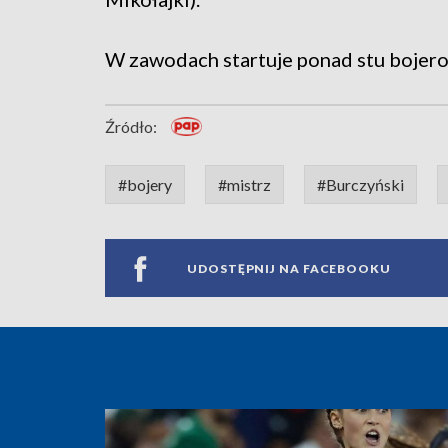
W zawodach startuje ponad stu bojer
Źródło:
#bojery
#mistrz
#Burczyński
UDOSTĘPNIJ NA FACEBOOKU