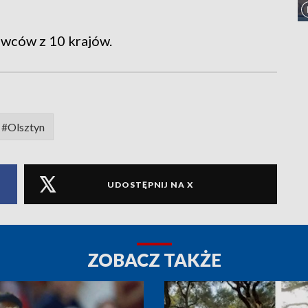
owców z 10 krajów.
#Olsztyn
UDOSTĘPNIJ NA X
ZOBACZ TAKŻE