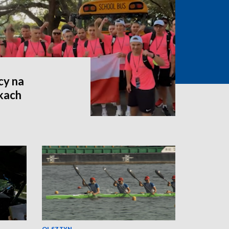
cy na
kach
OLSZTYN