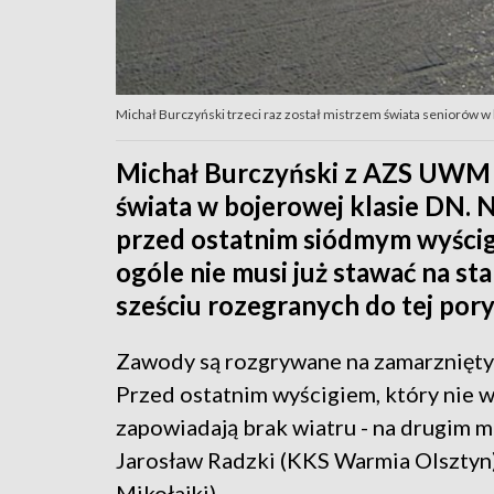
Michał Burczyński trzeci raz został mistrzem świata seniorów w 
Michał Burczyński z AZS UWM 
świata w bojerowej klasie DN. Na
przed ostatnim siódmym wyścig
ogóle nie musi już stawać na sta
sześciu rozegranych do tej por
Zawody są rozgrywane na zamarznięty
Przed ostatnim wyścigiem, który nie 
zapowiadają brak wiatru - na drugim mi
Jarosław Radzki (KKS Warmia Olsztyn)
Mikołajki).