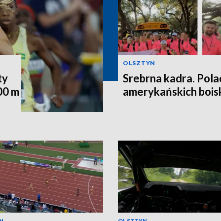
OLSZTYN
ty
Srebrna kadra. Pola
00 m
amerykańskich bois
N
OLSZTYN