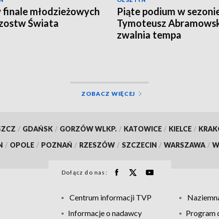
 finale młodzieżowych
Piąte podium w sezonie
zostw Świata
Tymoteusz Abramowski
zwalnia tempa
ZOBACZ WIĘCEJ
SZCZ
/
GDAŃSK
/
GORZÓW WLKP.
/
KATOWICE
/
KIELCE
/
KRA
N
/
OPOLE
/
POZNAŃ
/
RZESZÓW
/
SZCZECIN
/
WARSZAWA
/
W
Dołącz do nas:
Centrum informacji TVP
Naziemna
Informacje o nadawcy
Program d