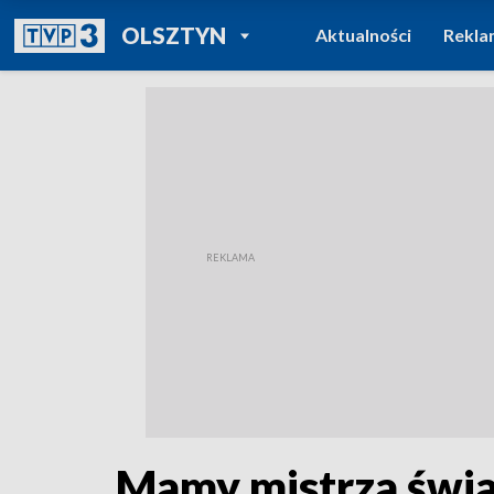
POWRÓT DO
OLSZTYN
Aktualności
Rekla
TVP REGIONY
Mamy mistrza świat