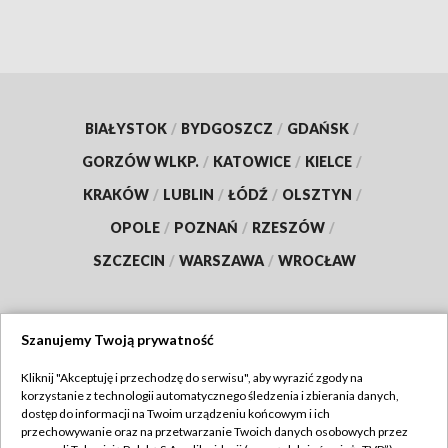
BIAŁYSTOK
/
BYDGOSZCZ
/
GDAŃSK
/
GORZÓW WLKP.
/
KATOWICE
/
KIELCE
/
KRAKÓW
/
LUBLIN
/
ŁÓDŹ
/
OLSZTYN
/
OPOLE
/
POZNAŃ
/
RZESZÓW
/
SZCZECIN
/
WARSZAWA
/
WROCŁAW
Szanujemy Twoją prywatność
Dołącz do nas:
Kliknij "Akceptuję i przechodzę do serwisu", aby wyrazić zgody na
korzystanie z technologii automatycznego śledzenia i zbierania danych,
TVP
dostęp do informacji na Twoim urządzeniu końcowym i ich
Abonament TVP
przechowywanie oraz na przetwarzanie Twoich danych osobowych przez
Regulamin TVP