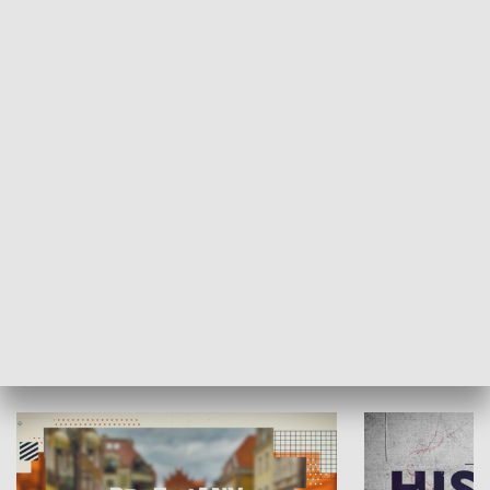
SPOŁECZEŃSTWO
Moje miejsce
Winda region
HISTORIA