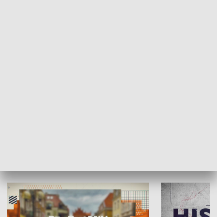
SPOŁECZEŃSTWO
Moje miejsce
Winda region
HISTORIA