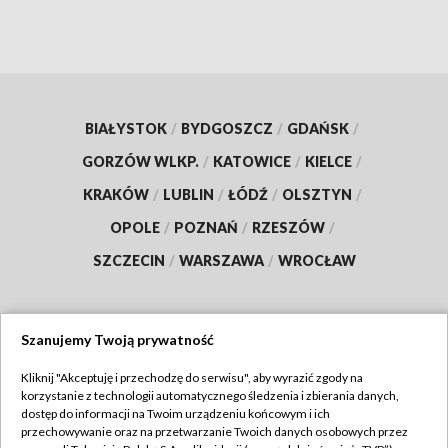
BIAŁYSTOK
/
BYDGOSZCZ
/
GDAŃSK
/
GORZÓW WLKP.
/
KATOWICE
/
KIELCE
/
KRAKÓW
/
LUBLIN
/
ŁÓDŹ
/
OLSZTYN
/
OPOLE
/
POZNAŃ
/
RZESZÓW
/
SZCZECIN
/
WARSZAWA
/
WROCŁAW
Szanujemy Twoją prywatność
Dołącz do nas:
Kliknij "Akceptuję i przechodzę do serwisu", aby wyrazić zgody na
korzystanie z technologii automatycznego śledzenia i zbierania danych,
TVP
dostęp do informacji na Twoim urządzeniu końcowym i ich
Abonament TVP
przechowywanie oraz na przetwarzanie Twoich danych osobowych przez
Regulamin TVP