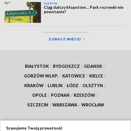
OLSZTYN
Ciąg dalszy kłopotów… Park rozrywki nie
powstanie?
ZOBACZ WIĘCEJ
BIAŁYSTOK
/
BYDGOSZCZ
/
GDAŃSK
/
GORZÓW WLKP.
/
KATOWICE
/
KIELCE
/
KRAKÓW
/
LUBLIN
/
ŁÓDŹ
/
OLSZTYN
/
OPOLE
/
POZNAŃ
/
RZESZÓW
/
SZCZECIN
/
WARSZAWA
/
WROCŁAW
Szanujemy Twoją prywatność