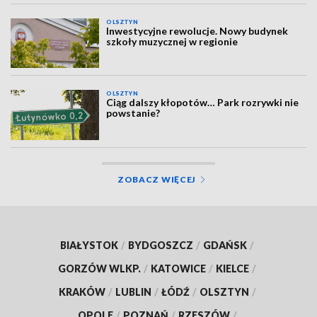
OLSZTYN
Inwestycyjne rewolucje. Nowy budynek
szkoły muzycznej w regionie
OLSZTYN
Ciąg dalszy kłopotów… Park rozrywki nie
powstanie?
ZOBACZ WIĘCEJ
BIAŁYSTOK
/
BYDGOSZCZ
/
GDAŃSK
/
GORZÓW WLKP.
/
KATOWICE
/
KIELCE
/
KRAKÓW
/
LUBLIN
/
ŁÓDŹ
/
OLSZTYN
/
OPOLE
/
POZNAŃ
/
RZESZÓW
/