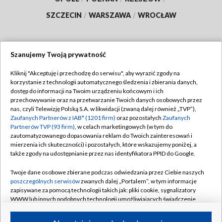
SZCZECIN
/
WARSZAWA
/
WROCŁAW
Szanujemy Twoją prywatność
Dołącz do nas:
Kliknij "Akceptuję i przechodzę do serwisu", aby wyrazić zgody na
korzystanie z technologii automatycznego śledzenia i zbierania danych,
TVP
dostęp do informacji na Twoim urządzeniu końcowym i ich
Abonament TVP
przechowywanie oraz na przetwarzanie Twoich danych osobowych przez
Regulamin TVP
nas, czyli Telewizję Polską S.A. w likwidacji (zwaną dalej również „TVP”),
Emisja w TVP
Polityka prywatności
Zaufanych Partnerów z IAB* (1201 firm)
oraz pozostałych
Zaufanych
Partnerów TVP (93 firm)
, w celach marketingowych (w tym do
Centrum informacji TVP
Moje zgody
zautomatyzowanego dopasowania reklam do Twoich zainteresowań i
mierzenia ich skuteczności) i pozostałych, które wskazujemy poniżej, a
Naziemna Telewizja Cyfrowa
Pomoc
także zgody na udostępnianie przez nas identyfikatora PPID do Google.
Sklep TVP
Biuro reklamy
Twoje dane osobowe zbierane podczas odwiedzania przez Ciebie naszych
Rada Programowa
Kontakt
poszczególnych serwisów
zwanych dalej „Portalem”, w tym informacje
zapisywane za pomocą technologii takich jak: pliki cookie, sygnalizatory
System NOS
WWW lub innych podobnych technologii umożliwiających świadczenie
dopasowanych i bezpiecznych usług, personalizację treści oraz reklam,
Informacje o nadawcy
Kanały
udostępnianie funkcji mediów społecznościowych oraz analizowanie