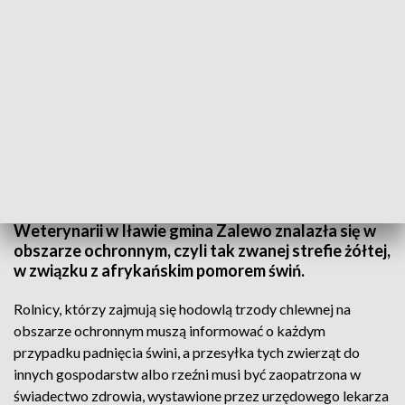
W ubiegłym roku na Warmii i Mazurach wykryto 14 ognisk ASF
Zgodnie z komunikatem Powiatowego Lekarza
Weterynarii w Iławie gmina Zalewo znalazła się w
obszarze ochronnym, czyli tak zwanej strefie żółtej,
w związku z afrykańskim pomorem świń.
Rolnicy, którzy zajmują się hodowlą trzody chlewnej na
obszarze ochronnym muszą informować o każdym
przypadku padnięcia świni, a przesyłka tych zwierząt do
innych gospodarstw albo rzeźni musi być zaopatrzona w
świadectwo zdrowia, wystawione przez urzędowego lekarza