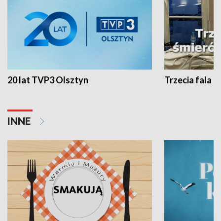
20 lat TVP3 Olsztyn
Trzecia fala -
INNE