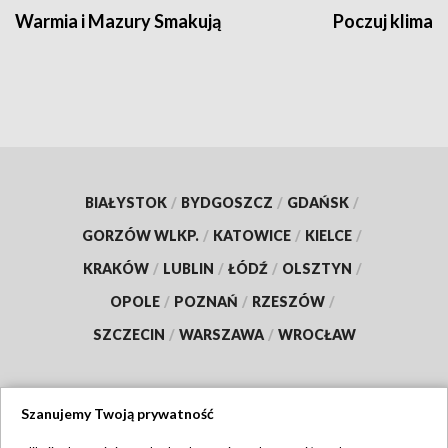
Warmia i Mazury Smakują
Poczuj klimat
BIAŁYSTOK
/
BYDGOSZCZ
/
GDAŃSK
/
GORZÓW WLKP.
/
KATOWICE
/
KIELCE
/
KRAKÓW
/
LUBLIN
/
ŁÓDŹ
/
OLSZTYN
/
OPOLE
/
POZNAŃ
/
RZESZÓW
/
SZCZECIN
/
WARSZAWA
/
WROCŁAW
Szanujemy Twoją prywatność
Dołącz do nas: