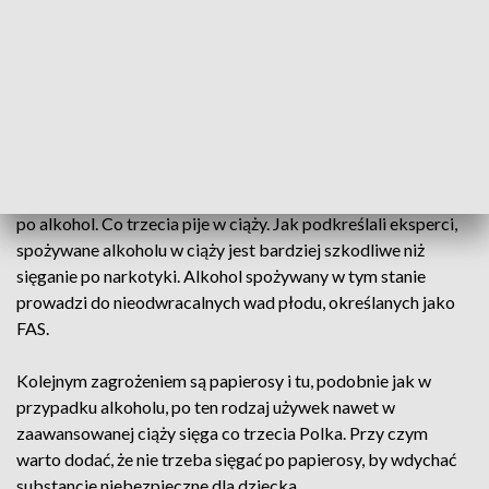
Uzależnień do końca czerwca będą spotykać się z mamami,
ale też ojcami podczas bezpłatnych warsztatów.
– Wszyscy wiemy, ze kobieta w ciąży nie powinna palić
papierosów czy spożywać alkoholu – mówi Elżbieta
Malinowska, doula.
Statystyki mówią, że nawet 40 proc. kobiet regularnie sięga
po alkohol. Co trzecia pije w ciąży. Jak podkreślali eksperci,
spożywane alkoholu w ciąży jest bardziej szkodliwe niż
sięganie po narkotyki. Alkohol spożywany w tym stanie
prowadzi do nieodwracalnych wad płodu, określanych jako
FAS.
Kolejnym zagrożeniem są papierosy i tu, podobnie jak w
przypadku alkoholu, po ten rodzaj używek nawet w
zaawansowanej ciąży sięga co trzecia Polka. Przy czym
warto dodać, że nie trzeba sięgać po papierosy, by wdychać
substancje niebezpieczne dla dziecka.