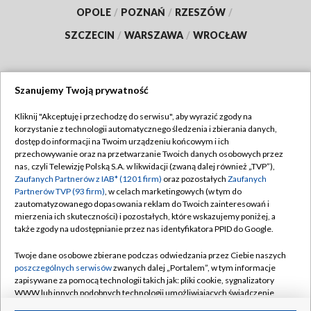
OPOLE
/
POZNAŃ
/
RZESZÓW
/
SZCZECIN
/
WARSZAWA
/
WROCŁAW
Szanujemy Twoją prywatność
Dołącz do nas:
Kliknij "Akceptuję i przechodzę do serwisu", aby wyrazić zgody na
korzystanie z technologii automatycznego śledzenia i zbierania danych,
TVP
dostęp do informacji na Twoim urządzeniu końcowym i ich
Abonament TVP
przechowywanie oraz na przetwarzanie Twoich danych osobowych przez
Regulamin TVP
nas, czyli Telewizję Polską S.A. w likwidacji (zwaną dalej również „TVP”),
Emisja w TVP
Polityka prywatności
Zaufanych Partnerów z IAB* (1201 firm)
oraz pozostałych
Zaufanych
Partnerów TVP (93 firm)
, w celach marketingowych (w tym do
Centrum informacji TVP
Moje zgody
zautomatyzowanego dopasowania reklam do Twoich zainteresowań i
mierzenia ich skuteczności) i pozostałych, które wskazujemy poniżej, a
Naziemna Telewizja Cyfrowa
Pomoc
także zgody na udostępnianie przez nas identyfikatora PPID do Google.
Sklep TVP
Biuro reklamy
Twoje dane osobowe zbierane podczas odwiedzania przez Ciebie naszych
Rada Programowa
Kontakt
poszczególnych serwisów
zwanych dalej „Portalem”, w tym informacje
zapisywane za pomocą technologii takich jak: pliki cookie, sygnalizatory
System NOS
WWW lub innych podobnych technologii umożliwiających świadczenie
dopasowanych i bezpiecznych usług, personalizację treści oraz reklam,
Informacje o nadawcy