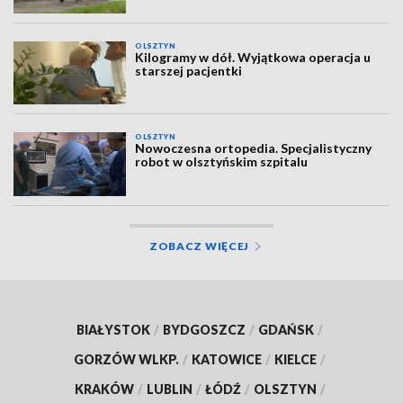
OLSZTYN
Kilogramy w dół. Wyjątkowa operacja u
starszej pacjentki
OLSZTYN
Nowoczesna ortopedia. Specjalistyczny
robot w olsztyńskim szpitalu
ZOBACZ WIĘCEJ
BIAŁYSTOK
/
BYDGOSZCZ
/
GDAŃSK
/
GORZÓW WLKP.
/
KATOWICE
/
KIELCE
/
KRAKÓW
/
LUBLIN
/
ŁÓDŹ
/
OLSZTYN
/