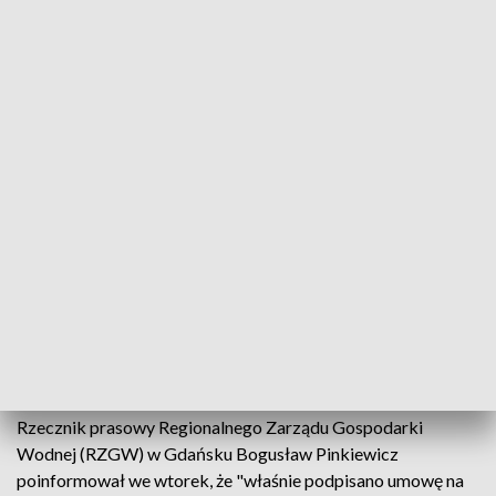
System zostanie zanalizowany pod kątem możliwości rozbudowy
Na Żuławach będzie rozbudowany System
Monitoringu Ryzyka Powodziowego. W
najbliższym czasie zostanie dokonana jego analiza
pod kątem możliwości rozbudowy - poinformował
Regionalny Zarząd Gospodarki wodnej w Gdańsku.
Analiza ma również objąć tereny w okolicy Elbląga.
Rzecznik prasowy Regionalnego Zarządu Gospodarki
Wodnej (RZGW) w Gdańsku Bogusław Pinkiewicz
poinformował we wtorek, że "właśnie podpisano umowę na