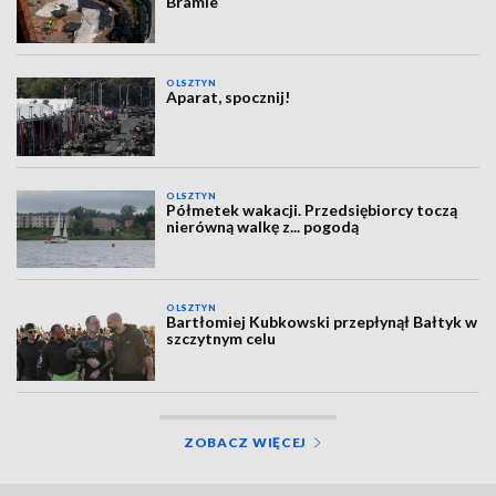
Bramie
OLSZTYN
Aparat, spocznij!
OLSZTYN
Półmetek wakacji. Przedsiębiorcy toczą
nierówną walkę z... pogodą
OLSZTYN
Bartłomiej Kubkowski przepłynął Bałtyk w
szczytnym celu
ZOBACZ WIĘCEJ