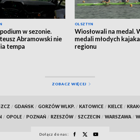
N
OLSZTYN
 podium w sezonie.
Wiosłowali na medal.
teusz Abramowski nie
medali młodych kajaka
ia tempa
regionu
ZOBACZ WIĘCEJ
SZCZ
/
GDAŃSK
/
GORZÓW WLKP.
/
KATOWICE
/
KIELCE
/
KRA
N
/
OPOLE
/
POZNAŃ
/
RZESZÓW
/
SZCZECIN
/
WARSZAWA
/
W
Dołącz do nas: