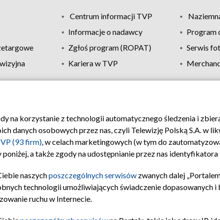
Centrum informacji TVP
Naziemna
Informacje o nadawcy
Program d
zetargowe
Zgłoś program (ROPAT)
Serwis fo
wizyjna
Kariera w TVP
Merchandi
Polityka prywatności
Moje zgody
Pomoc
Biuro re
ody na korzystanie z technologii automatycznego śledzenia i zbie
 danych osobowych przez nas, czyli Telewizję Polską S.A. w likw
VP (93 firm)
, w celach marketingowych (w tym do zautomatyzow
 poniżej, a także zgody na udostępnianie przez nas identyfikator
Ciebie naszych
poszczególnych serwisów
zwanych dalej „Portalem
obnych technologii umożliwiających świadczenie dopasowanych i be
zowanie ruchu w Internecie.