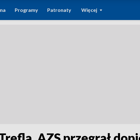
ma
Programy
Patronaty
Więcej
Trefla. AZS przegrał dopi