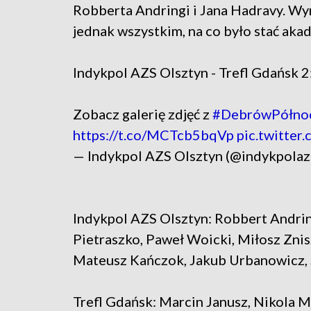
Robberta Andringi i Jana Hadravy. Wy
jednak wszystkim, na co było stać aka
Indykpol AZS Olsztyn - Trefl Gdańsk 2:
Zobacz galerię zdjęć z
#DebrówPółno
https://t.co/MCTcb5bqVp
pic.twitter
— Indykpol AZS Olsztyn (@indykpolaz
Indykpol AZS Olsztyn: Robbert Andrin
Pietraszko, Paweł Woicki, Miłosz Znisz
Mateusz Kańczok, Jakub Urbanowicz, 
Trefl Gdańsk: Marcin Janusz, Nikola Mi