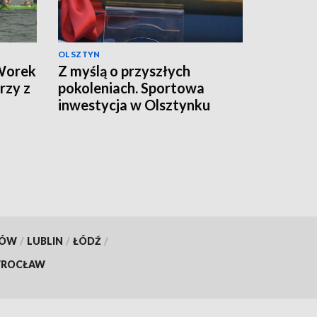
OLSZTYN
 Worek
Z myślą o przyszłych
rzy z
pokoleniach. Sportowa
inwestycja w Olsztynku
KÓW
/
LUBLIN
/
ŁÓDŹ
/
ROCŁAW