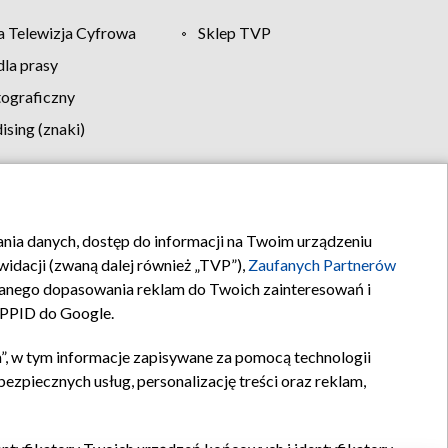
 Telewizja Cyfrowa
Sklep TVP
la prasy
tograficzny
sing (znaki)
klamy
Kontakt
rania danych, dostęp do informacji na Twoim urządzeniu
idacji (zwaną dalej również „TVP”),
Zaufanych Partnerów
anego dopasowania reklam do Twoich zainteresowań i
a PPID do Google.
”, w tym informacje zapisywane za pomocą technologii
zpiecznych usług, personalizację treści oraz reklam,