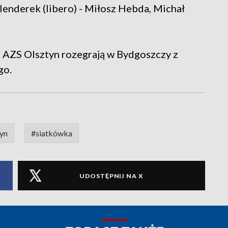
enderek (libero) - Miłosz Hebda, Michał
u AZS Olsztyn rozegrają w Bydgoszczy z
go.
yn
#siatkówka
UDOSTĘPNIJ NA X