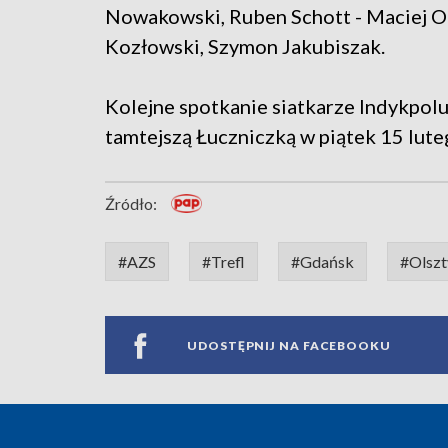
Nowakowski, Ruben Schott - Maciej Ol
Kozłowski, Szymon Jakubiszak.
Kolejne spotkanie siatkarze Indykpol
tamtejszą Łuczniczką w piątek 15 lute
Źródło:
#AZS
#Trefl
#Gdańsk
#Olszt
UDOSTĘPNIJ NA FACEBOOKU