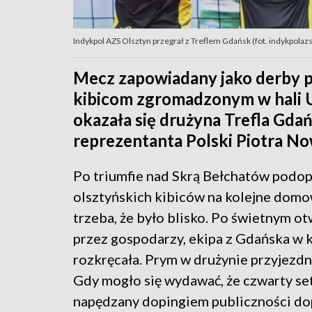
Indykpol AZS Olsztyn przegrał z Treflem Gdańsk (fot. indykpolazs
Mecz zapowiadany jako derby p
kibicom zgromadzonym w hali U
okazała się drużyna Trefla Gd
reprezentanta Polski Piotra N
Po triumfie nad Skrą Bełchatów podop
olsztyńskich kibiców na kolejne domow
trzeba, że było blisko. Po świetnym o
przez gospodarzy, ekipa z Gdańska w k
rozkręcała. Prym w drużynie przyjezd
Gdy mogło się wydawać, że czwarty se
napędzany dopingiem publiczności dop