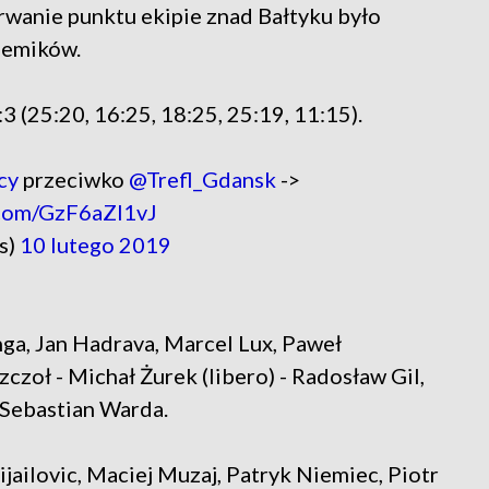
rwanie punktu ekipie znad Bałtyku było
demików.
3 (25:20, 16:25, 18:25, 25:19, 11:15).
cy
przeciwko
@Trefl_Gdansk
->
.com/GzF6aZI1vJ
s)
10 lutego 2019
ga, Jan Hadrava, Marcel Lux, Paweł
czoł - Michał Żurek (libero) - Radosław Gil,
Sebastian Warda.
jailovic, Maciej Muzaj, Patryk Niemiec, Piotr