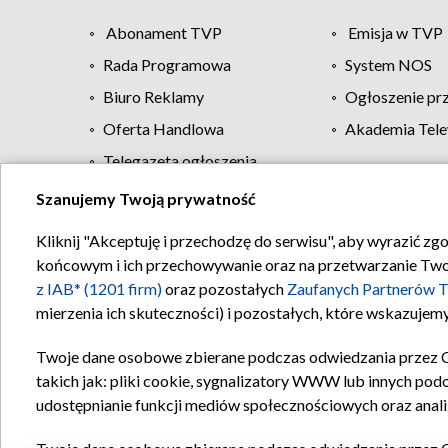
Abonament TVP
Emisja w TVP
Rada Programowa
System NOS
Biuro Reklamy
Ogłoszenie pr
Oferta Handlowa
Akademia Tele
Telegazeta ogłoszenia
Szanujemy Twoją prywatność
Regulamin TVP
Kliknij "Akceptuję i przechodzę do serwisu", aby wyrazić zg
końcowym i ich przechowywanie oraz na przetwarzanie Twoich
z IAB* (1201 firm)
oraz pozostałych
Zaufanych Partnerów T
mierzenia ich skuteczności) i pozostałych, które wskazujemy
Twoje dane osobowe zbierane podczas odwiedzania przez 
takich jak: pliki cookie, sygnalizatory WWW lub innych pod
udostępnianie funkcji mediów społecznościowych oraz anali