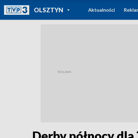
POWRÓT DO
OLSZTYN
Aktualności
Rekla
TVP REGIONY
Derby północy dla 