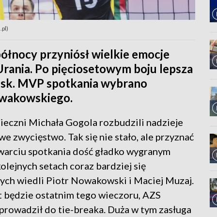
.pl)
ółnocy przyniósł wielkie emocje
rania. Po pięciosetowym boju lepsza
ańsk. MVP spotkania wybrano
owakowskiego.
ieczni Michała Gogola rozbudzili nadzieje
e zwycięstwo. Tak się nie stało, ale przyznać
twarciu spotkania dość gładko wygranym
olejnych setach coraz bardziej się
nych wiedli Piotr Nowakowski i Maciej Muzaj.
t będzie ostatnim tego wieczoru, AZS
rowadził do tie-breaka. Duża w tym zasługa