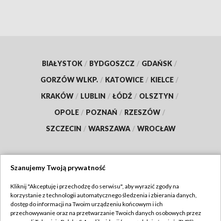
BIAŁYSTOK
/
BYDGOSZCZ
/
GDAŃSK
/
GORZÓW WLKP.
/
KATOWICE
/
KIELCE
/
KRAKÓW
/
LUBLIN
/
ŁÓDŹ
/
OLSZTYN
/
OPOLE
/
POZNAŃ
/
RZESZÓW
/
SZCZECIN
/
WARSZAWA
/
WROCŁAW
Szanujemy Twoją prywatność
Dołącz do nas:
Kliknij "Akceptuję i przechodzę do serwisu", aby wyrazić zgody na
korzystanie z technologii automatycznego śledzenia i zbierania danych,
TVP
dostęp do informacji na Twoim urządzeniu końcowym i ich
Abonament TVP
przechowywanie oraz na przetwarzanie Twoich danych osobowych przez
Regulamin TVP