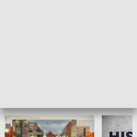
SPOŁECZEŃSTWO
Moje miejsce
Winda region
HISTORIA