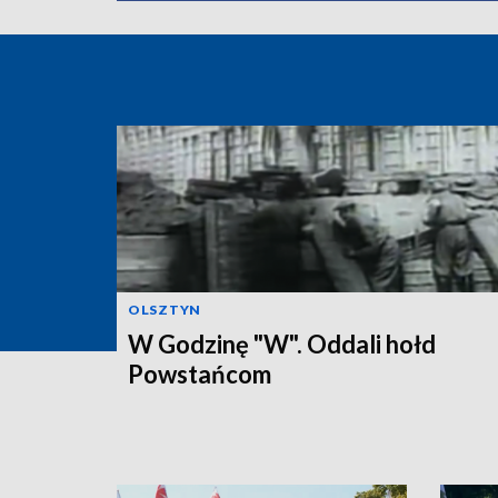
OLSZTYN
W Godzinę "W". Oddali hołd
Powstańcom