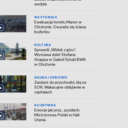
wodzie
NA SYGNALE
Ewakuacja hotelu Manor w
Olsztynie. Osunęła się ściana
budynku
KULTURA
Sprawdź „Widok z góry”.
Wystawa dzieł Stefana
Knappa w Galerii Sztuki BWA
w Olsztynie
NAUKA I ZDROWIE
Zamiast do przychodni, idą na
SOR. Wakacyjne oblężenie w
szpitalach
ROZRYWKA
Emocje jak przy... puzzlach.
Mistrzostwa Polski w Hali
Urania