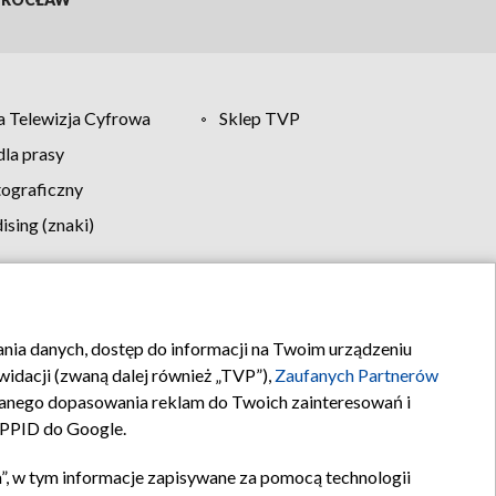
 Telewizja Cyfrowa
Sklep TVP
la prasy
tograficzny
sing (znaki)
klamy
Kontakt
rania danych, dostęp do informacji na Twoim urządzeniu
idacji (zwaną dalej również „TVP”),
Zaufanych Partnerów
anego dopasowania reklam do Twoich zainteresowań i
a PPID do Google.
”, w tym informacje zapisywane za pomocą technologii