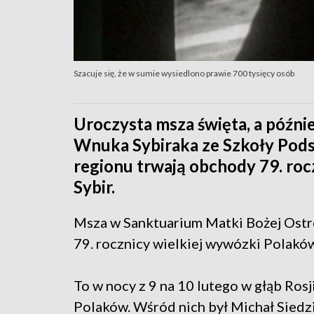
Szacuje się, że w sumie wysiedlono prawie 700 tysięcy osób
Uroczysta msza święta, a późnie
Wnuka Sybiraka ze Szkoły Pods
regionu trwają obchody 79. roc
Sybir.
Msza w Sanktuarium Matki Bożej Ostr
79. rocznicy wielkiej wywózki Polaków
To w nocy z 9 na 10 lutego w głąb Rosj
Polaków. Wśród nich był Michał Siedzi