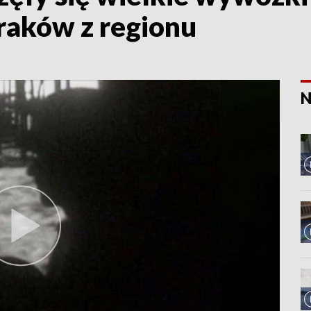
raków z regionu
N