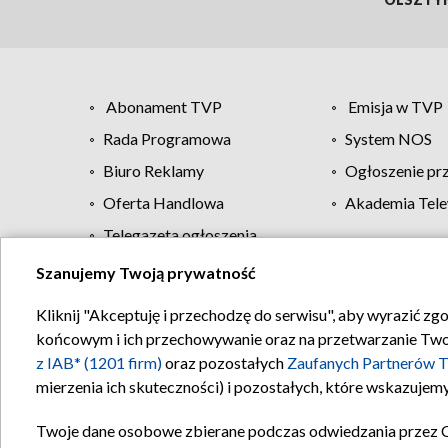
Abonament TVP
Emisja w TVP
Rada Programowa
System NOS
Biuro Reklamy
Ogłoszenie pr
Oferta Handlowa
Akademia Tele
Telegazeta ogłoszenia
Szanujemy Twoją prywatność
Regulamin TVP
Kliknij "Akceptuję i przechodzę do serwisu", aby wyrazić zg
końcowym i ich przechowywanie oraz na przetwarzanie Twoich
z IAB* (1201 firm)
oraz pozostałych
Zaufanych Partnerów T
mierzenia ich skuteczności) i pozostałych, które wskazujemy
Twoje dane osobowe zbierane podczas odwiedzania przez 