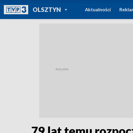
POWRÓT DO
OLSZTYN
Aktualności
Rekla
TVP REGIONY
79 lat temu rozpoc