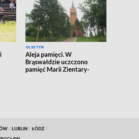
OLSZTYN
i
Aleja pamięci. W
Brąswałdzie uczczono
pamięć Marii Zientary-
Malewskiej i Walentego
Barczewskiego
KÓW
/
LUBLIN
/
ŁÓDŹ
/
ROCŁAW