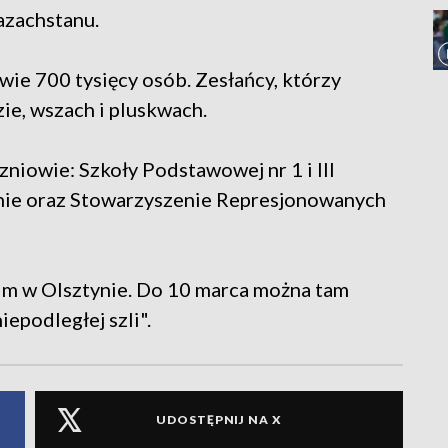
azachstanu.
wie 700 tysięcy osób. Zesłańcy, którzy
ie, wszach i pluskwach.
niowie: Szkoły Podstawowej nr 1 i III
nie oraz Stowarzyszenie Represjonowanych
m w Olsztynie. Do 10 marca można tam
iepodległej szli".
UDOSTĘPNIJ NA X