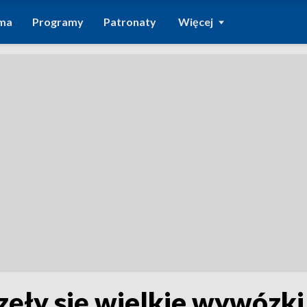
ma
Programy
Patronaty
Więcej
zęły się wielkie wywózki