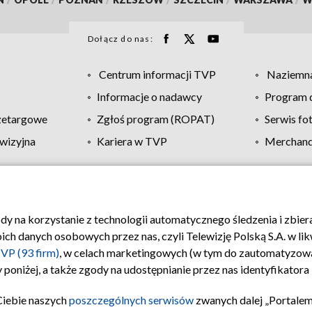
Dołącz do nas:
Centrum informacji TVP
Naziemna
Informacje o nadawcy
Program d
zetargowe
Zgłoś program (ROPAT)
Serwis fo
wizyjna
Kariera w TVP
Merchandi
Polityka prywatności
Moje zgody
Pomoc
Biuro re
ody na korzystanie z technologii automatycznego śledzenia i zbie
 danych osobowych przez nas, czyli Telewizję Polską S.A. w likw
VP (93 firm)
, w celach marketingowych (w tym do zautomatyzow
 poniżej, a także zgody na udostępnianie przez nas identyfikator
Ciebie naszych
poszczególnych serwisów
zwanych dalej „Portalem