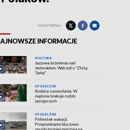
UDOSTĘPNIJ:
AJNOWSZE INFORMACJE
KULTURA
Jazzowe brzmienia nad
Jeziorakiem. Walczyli o "Złotą
Tarkę"
SPOŁECZNE
Rodzice z powołania. W
regionie brakuje rodzin
zastępczych
SPOŁECZNE
Półmetek wakacji.
Przypominamy kluczowe
zasady bezpieczeństwa na