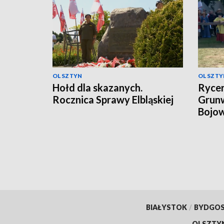
OLSZTYN
OLSZTY
Hołd dla skazanych.
Rycer
Rocznica Sprawy Elbląskiej
Grunw
Bojow
BIAŁYSTOK
/
BYDGO
OLSZTY