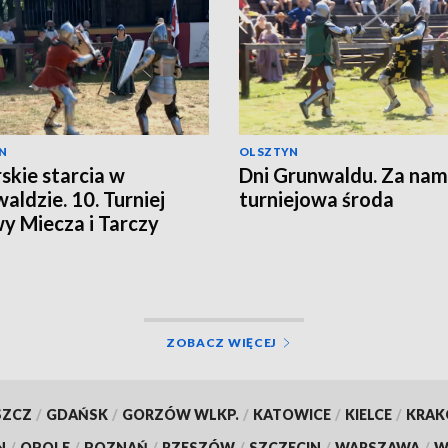
N
OLSZTYN
skie starcia w
Dni Grunwaldu. Za nam
aldzie. 10. Turniej
turniejowa środa
y Miecza i Tarczy
ZOBACZ WIĘCEJ
SZCZ
/
GDAŃSK
/
GORZÓW WLKP.
/
KATOWICE
/
KIELCE
/
KRA
N
/
OPOLE
/
POZNAŃ
/
RZESZÓW
/
SZCZECIN
/
WARSZAWA
/
W