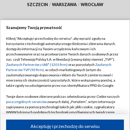
SZCZECIN
/
WARSZAWA
/
WROCŁAW
Szanujemy Twoją prywatność
Dołącz do nas:
Kliknij "Akceptuję i przechodzę do serwisu", aby wyrazić zgody na
korzystanie z technologii automatycznego śledzenia i zbierania danych,
TVP
dostęp do informacji na Twoim urządzeniu końcowym i ich
Abonament TVP
przechowywanie oraz na przetwarzanie Twoich danych osobowych przez
Regulamin TVP
nas, czyli Telewizję Polską S.A. w likwidacji (zwaną dalej również „TVP”),
Emisja w TVP
Polityka prywatności
Zaufanych Partnerów z IAB* (1201 firm)
oraz pozostałych
Zaufanych
Partnerów TVP (93 firm)
, w celach marketingowych (w tym do
Centrum informacji TVP
Moje zgody
zautomatyzowanego dopasowania reklam do Twoich zainteresowań i
mierzenia ich skuteczności) i pozostałych, które wskazujemy poniżej, a
Naziemna Telewizja Cyfrowa
Pomoc
także zgody na udostępnianie przez nas identyfikatora PPID do Google.
Sklep TVP
Biuro reklamy
Twoje dane osobowe zbierane podczas odwiedzania przez Ciebie naszych
Rada Programowa
Kontakt
poszczególnych serwisów
zwanych dalej „Portalem”, w tym informacje
zapisywane za pomocą technologii takich jak: pliki cookie, sygnalizatory
System NOS
WWW lub innych podobnych technologii umożliwiających świadczenie
dopasowanych i bezpiecznych usług, personalizację treści oraz reklam,
Informacje o nadawcy
Kanały
udostępnianie funkcji mediów społecznościowych oraz analizowanie
Akceptuję i przechodzę do serwisu
ruchu w Internecie.
Program dla prasy