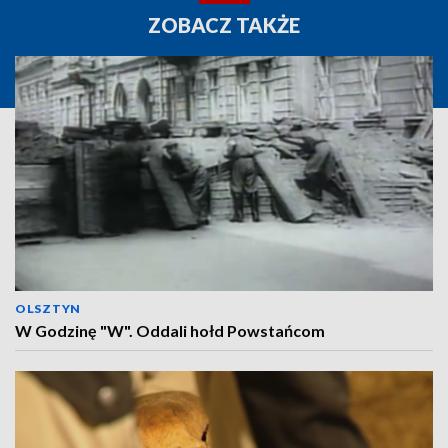
ZOBACZ TAKŻE
OLSZTYN
W Godzinę "W". Oddali hołd Powstańcom