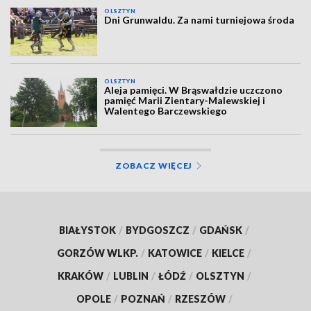
OLSZTYN
Dni Grunwaldu. Za nami turniejowa środa
OLSZTYN
Aleja pamięci. W Brąswałdzie uczczono
pamięć Marii Zientary-Malewskiej i
Walentego Barczewskiego
ZOBACZ WIĘCEJ
BIAŁYSTOK
/
BYDGOSZCZ
/
GDAŃSK
/
GORZÓW WLKP.
/
KATOWICE
/
KIELCE
/
KRAKÓW
/
LUBLIN
/
ŁÓDŹ
/
OLSZTYN
/
OPOLE
/
POZNAŃ
/
RZESZÓW
/