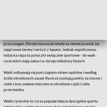
urządzali zimowe wyprawy. My taką zimową rejzę
zapoczątkowaliśmy tutaj na zamku w Nidzicy już 9 lat temu -
mówi Patryk Kozłowski z bractwa rycerskiego komturii
nidzickiej.
Dla średniowiecznych rycerzy z czarnymi krzyżami na
płaszczach były to wyprawy na obszary zamieszkiwane
przez pogan. Zbrojni wyruszali wtedy na ziemie pruskie, by
zająć nowe tereny i wrócić z łupami. Jednak współczesna,
nidzicka rejza to potyczki wyłącznie sportowe - do walk
rycerskich stają zakuci w zbroje miłośnicy historii.
Walki odbywają się pod czujnym okiem sędziów i według
ściśle określonych zasad. Rycerze zyskują punkty za mocne i
celne ciosy zadane mieczem w określone części ciała
przeciwnika.
Walki rycerskie to coraz popularniejsza dyscyplina sportu.
Istnieją ligi, w których rycerze stają w turniejowe szranki.