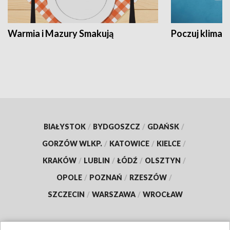
Warmia i Mazury Smakują
Poczuj klimat
BIAŁYSTOK
/
BYDGOSZCZ
/
GDAŃSK
/
GORZÓW WLKP.
/
KATOWICE
/
KIELCE
/
KRAKÓW
/
LUBLIN
/
ŁÓDŹ
/
OLSZTYN
/
OPOLE
/
POZNAŃ
/
RZESZÓW
/
SZCZECIN
/
WARSZAWA
/
WROCŁAW