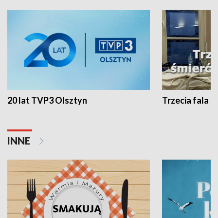
20 lat TVP3 Olsztyn
Trzecia fala -
INNE