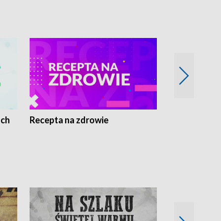
ach
Recepta na zdrowie
Wybieram z