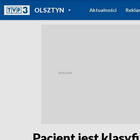
POWRÓT DO
OLSZTYN
Aktualności
Rekla
TVP REGIONY
Pacjent jest klasy