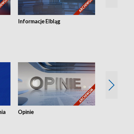
Informacje Elbląg
Wstaje nowy
nia
Opinie
Opinie Elblą