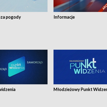
za pogody
Informacje
widzenia
Młodzieżowy Punkt Widze