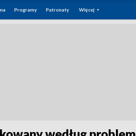
ma
Programy
Patronaty
Więcej
fikowany według problemu