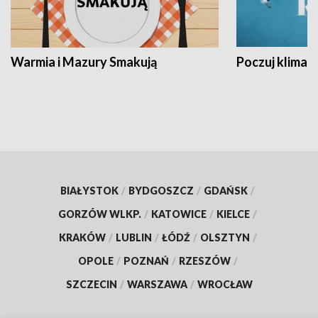
Warmia i Mazury Smakują
Poczuj klimat
BIAŁYSTOK
/
BYDGOSZCZ
/
GDAŃSK
/
GORZÓW WLKP.
/
KATOWICE
/
KIELCE
/
KRAKÓW
/
LUBLIN
/
ŁÓDŹ
/
OLSZTYN
/
OPOLE
/
POZNAŃ
/
RZESZÓW
/
SZCZECIN
/
WARSZAWA
/
WROCŁAW