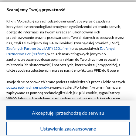
Szanujemy Twoją prywatność
Dołącz do nas:
Kliknij "Akceptuję i przechodzę do serwisu", aby wyrazić zgody na
korzystanie z technologii automatycznego śledzenia i zbierania danych,
TVP
dostęp do informacji na Twoim urządzeniu końcowym i ich
Abonament TVP
przechowywanie oraz na przetwarzanie Twoich danych osobowych przez
Regulamin TVP
nas, czyli Telewizję Polską S.A. w likwidacji (zwaną dalej również „TVP”),
Emisja w TVP
Zaufanych Partnerów z IAB* (1201 firm)
oraz pozostałych
Zaufanych
Polityka prywatności
Partnerów TVP (93 firm)
, w celach marketingowych (w tym do
Centrum informacji TVP
Moje zgody
zautomatyzowanego dopasowania reklam do Twoich zainteresowań i
mierzenia ich skuteczności) i pozostałych, które wskazujemy poniżej, a
Naziemna Telewizja Cyfrowa
Pomoc
także zgody na udostępnianie przez nas identyfikatora PPID do Google.
Sklep TVP
Biuro reklamy
Twoje dane osobowe zbierane podczas odwiedzania przez Ciebie naszych
Rada Programowa
poszczególnych serwisów
zwanych dalej „Portalem”, w tym informacje
Kontakt
zapisywane za pomocą technologii takich jak: pliki cookie, sygnalizatory
System NOS
WWW lub innych podobnych technologii umożliwiających świadczenie
dopasowanych i bezpiecznych usług, personalizację treści oraz reklam,
Informacje o nadawcy
Kanały
udostępnianie funkcji mediów społecznościowych oraz analizowanie
Akceptuję i przechodzę do serwisu
ruchu w Internecie.
Program dla prasy
©2026 Telewizja Polska S.A. w likwidacji
Biuro Reklamy
Twoje dane osobowe zbierane podczas odwiedzania przez Ciebie
Ustawienia zaawansowane
poszczególnych serwisów
na Portalu, takie jak adresy IP, identyfikatory
Ogłoszenie przetargowe