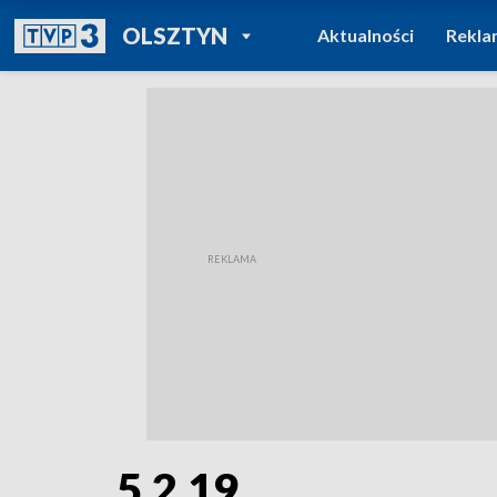
POWRÓT DO
OLSZTYN
Aktualności
Rekla
TVP REGIONY
5.2.19