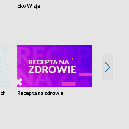
Eko Wizja
ach
Recepta na zdrowie
Wybieram z