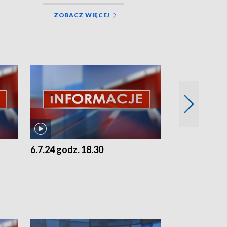
ZOBACZ WIĘCEJ
6.7.24 godz. 18.30
5.7.24 godz. 