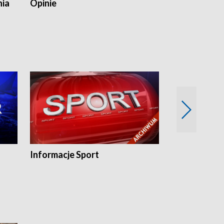
nia
Opinie
Opinie Elblą
Informacje Sport
Flesz sport