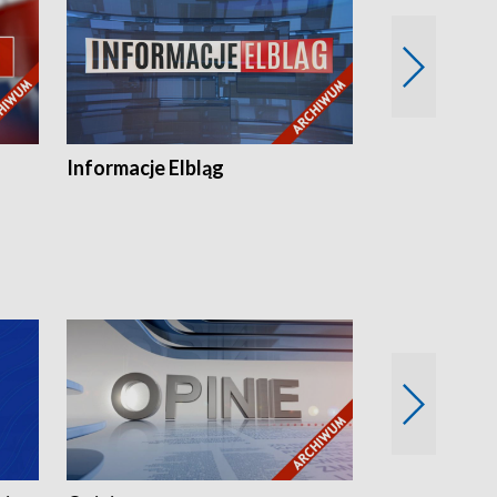
Informacje Elbląg
Wstaje nowy