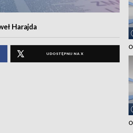
weł Harajda
O
UDOSTĘPNIJ NA X
O