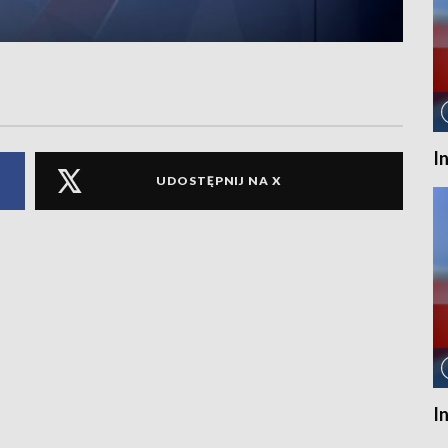
I
UDOSTĘPNIJ NA X
I