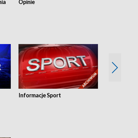
nia
Opinie
Opinie Elblą
Informacje Sport
Flesz sport