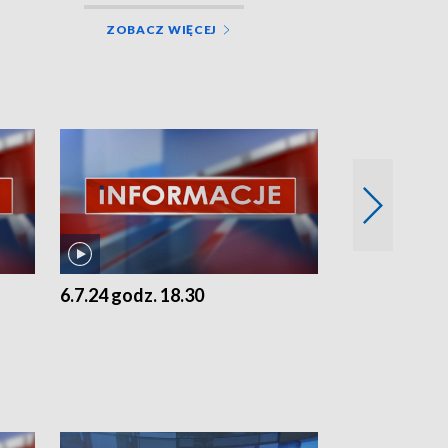
ZOBACZ WIĘCEJ
6.7.24 godz. 18.30
5.7.24 godz. 