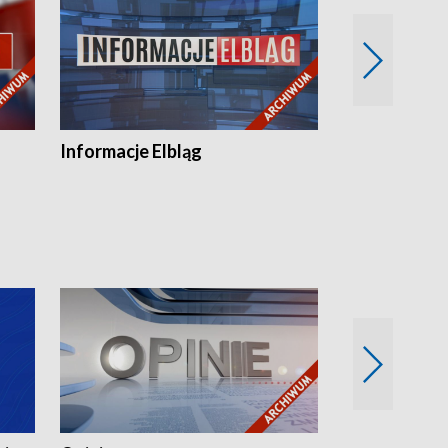
Informacje Elbląg
Wstaje nowy