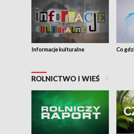
Informacje kulturalne
Co gdzi
ROLNICTWO I WIEŚ