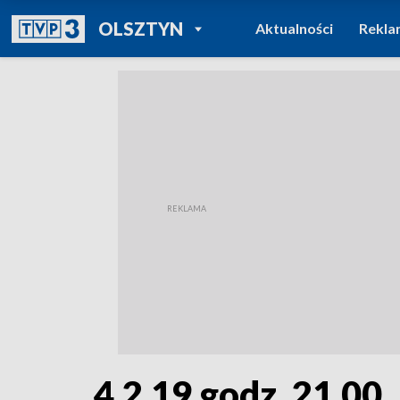
POWRÓT DO
OLSZTYN
Aktualności
Rekla
TVP REGIONY
4.2.19 godz. 21.00