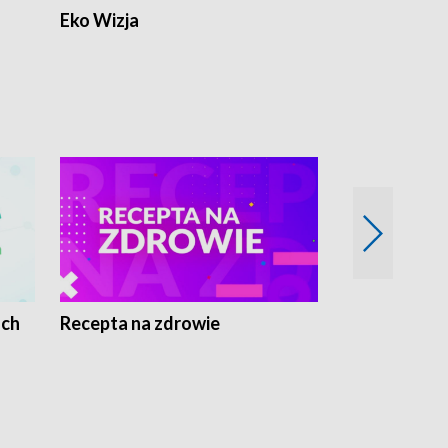
Eko Wizja
ach
Recepta na zdrowie
Wybieram z