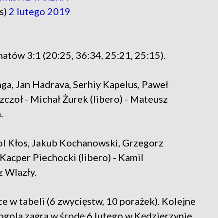
s)
2 lutego 2019
atów 3:1 (20:25, 36:34, 25:21, 25:15).
ga, Jan Hadrava, Serhiy Kapelus, Paweł
zczoł - Michał Żurek (libero) - Mateusz
.
ol Kłos, Jakub Kochanowski, Grzegorz
Kacper Piechocki (libero) - Kamil
z Wlazły.
e w tabeli (6 zwycięstw, 10 porażek). Kolejne
gola zagra w środę 6 lutego w Kędzierzynie