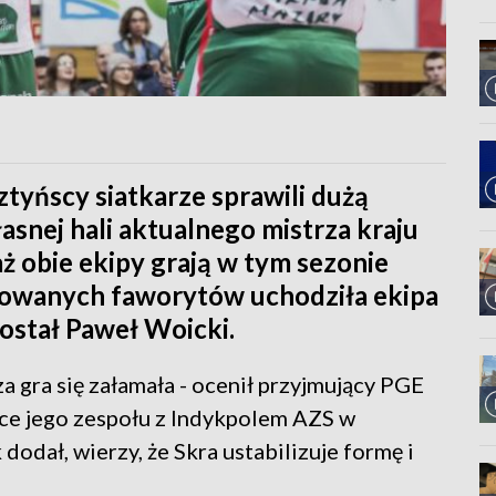
sztyńscy siatkarze sprawili dużą
snej hali aktualnego mistrza kraju
ż obie ekipy grają w tym sezonie
dowanych faworytów uchodziła ekipa
ostał Paweł Woicki.
 gra się załamała - ocenił przyjmujący PGE
ce jego zespołu z Indykpolem AZS w
dodał, wierzy, że Skra ustabilizuje formę i