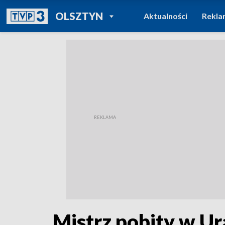
POWRÓT DO
OLSZTYN
Aktualności
Rekla
TVP REGIONY
Mistrz pobity w U