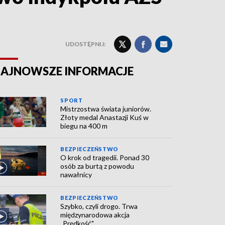
UDOSTĘPNIJ:
AJNOWSZE INFORMACJE
SPORT
Mistrzostwa świata juniorów.
Złoty medal Anastazji Kuś w
biegu na 400 m
BEZPIECZEŃSTWO
O krok od tragedii. Ponad 30
osób za burtą z powodu
nawałnicy
BEZPIECZEŃSTWO
Szybko, czyli drogo. Trwa
międzynarodowa akcja
„Prędkość"