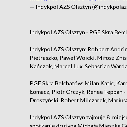
— Indykpol AZS Olsztyn (@indykpolaz
Indykpol AZS Olsztyn - PGE Skra Bełch
Indykpol AZS Olsztyn: Robbert Andrin
Pietraszko, Paweł Woicki, Miłosz Znis
Kańczok, Marcel Lux, Sebastian Warda
PGE Skra Bełchatów: Milan Katic, Kar
Łomacz, Piotr Orczyk, Renee Teppan - 
Droszyński, Robert Milczarek, Marius
Indykpol AZS Olsztyn zajmuje 8. miejsc
spotkanie drużyna Michała Mieszka Go