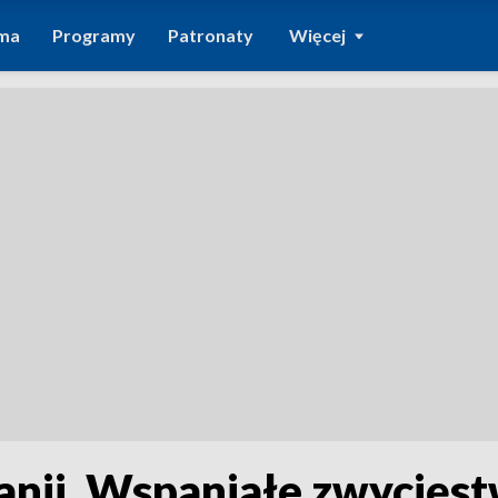
ma
Programy
Patronaty
Więcej
ranii. Wspaniałe zwycięs