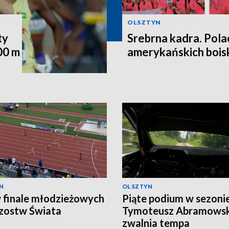
OLSZTYN
ty
Srebrna kadra. Pola
00 m
amerykańskich bois
N
OLSZTYN
 finale młodzieżowych
Piąte podium w sezonie
zostw Świata
Tymoteusz Abramowski
zwalnia tempa