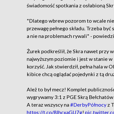
świadomość spotkania z osłabioną Skr
"Dlatego wbrew pozorom to wcale nie 
przewagę pełnego składu. Trzeba być s
a nie na problemach rywali" - powiedzi
Żurek podkreślił, że Skra nawet przy 
najwyższym poziomie i jest w stanie w
korzyść. Jak stwierdził, pełna hala w 
kibice chcą oglądać pojedynki z tą dru
Ależ to był mecz! Komplet publicznośc
wygrywamy 3:1 z PGE Skrą Bełchatów!
A teraz wszyscy na
#DerbyPółnocy
z T
https://t.co/8lhcxaGU7g
!
pic.twitter