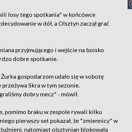
li losy tego spotkania" w końcówce
decydowanie w dół, a Olsztyn zaczął grać
miana przyjmującego i wejście na boisko
ardzo dobre spotkanie.
 Żurka gospodarzom udało się w sobotę
e przeżywa Skra w tym sezonie.
agraliśmy dobry mecz" - mówił.
ie, pomimo braku w zespole rywali kilku
iego pierwszy set pokazał, że "zmiennicy" w
ozluźnieni, natomiast olsztynian blokowała