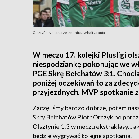
Olsztyńscy siatkarze triumfują w hali Urania
W meczu 17. kolejki Plusligi ol
niespodziankę pokonując we wła
PGE Skrę Bełchatów 3:1. Chocia
poniżej oczekiwań to za zdecy
przyjezdnych. MVP spotkanie z
Zaczęliśmy bardzo dobrze, potem nasza
Skry Bełchatów Piotr Orczyk po poraż
Olsztynie 1:3 w meczu ekstraklasy. Jak 
będzie wygrywać kolejne spotkania.