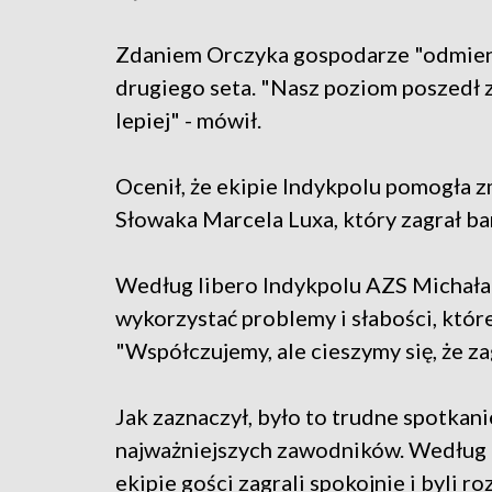
Zdaniem Orczyka gospodarze "odmieni
drugiego seta. "Nasz poziom poszedł z
lepiej" - mówił.
Ocenił, że ekipie Indykpolu pomogła z
Słowaka Marcela Luxa, który zagrał b
Według libero Indykpolu AZS Michała
wykorzystać problemy i słabości, któr
"Współczujemy, ale cieszymy się, że z
Jak zaznaczył, było to trudne spotkan
najważniejszych zawodników. Według n
ekipie gości zagrali spokojnie i byli r