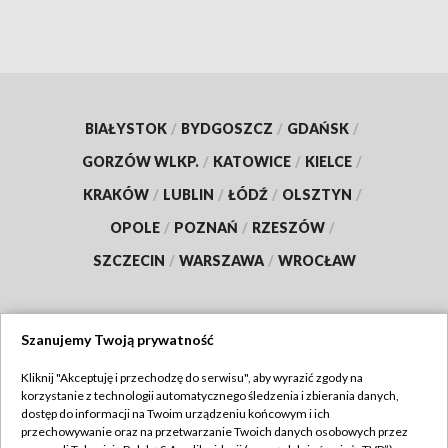
BIAŁYSTOK
/
BYDGOSZCZ
/
GDAŃSK
/
GORZÓW WLKP.
/
KATOWICE
/
KIELCE
/
KRAKÓW
/
LUBLIN
/
ŁÓDŹ
/
OLSZTYN
/
OPOLE
/
POZNAŃ
/
RZESZÓW
/
SZCZECIN
/
WARSZAWA
/
WROCŁAW
Szanujemy Twoją prywatność
Dołącz do nas:
Kliknij "Akceptuję i przechodzę do serwisu", aby wyrazić zgody na
korzystanie z technologii automatycznego śledzenia i zbierania danych,
TVP
dostęp do informacji na Twoim urządzeniu końcowym i ich
Abonament TVP
przechowywanie oraz na przetwarzanie Twoich danych osobowych przez
Regulamin TVP