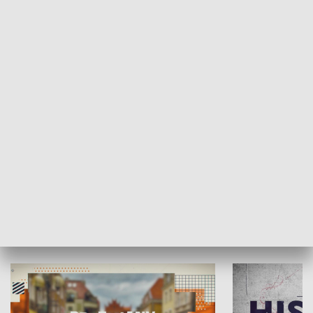
SPOŁECZEŃSTWO
Moje miejsce
Winda region
HISTORIA