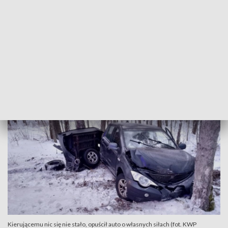
doszło około godziny 16:30 na drodze wojewódzkiej nr 513
pomiędzy miejscowościami Runowo i Babiak. Z ustaleń
policjantów wynika, że kierujący pojazdem marki SsangYong,
jadąc od strony Lidzbarka Warmińskiego w kierunku Ornety,
na prostym odcinku drogi w lesie i na oblodzonej nawierzchni
wpadł w poślizg, a następnie zjechał na przeciwległy pas
jezdni, gdzie dachował i uderzył w przydrożne drzewa.
Kierującemu nic się nie stało, opuścił auto o własnych siłach (fot. KWP