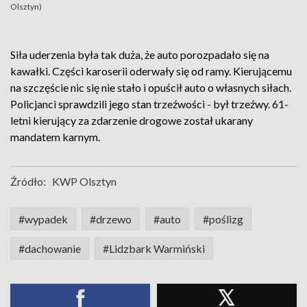
Olsztyn)
Siła uderzenia była tak duża, że auto porozpadało się na
kawałki. Części karoserii oderwały się od ramy. Kierującemu
na szczęście nic się nie stało i opuścił auto o własnych siłach.
Policjanci sprawdzili jego stan trzeźwości - był trzeźwy. 61-
letni kierujący za zdarzenie drogowe został ukarany
mandatem karnym.
Źródło:
KWP Olsztyn
#wypadek
#drzewo
#auto
#poślizg
#dachowanie
#Lidzbark Warmiński