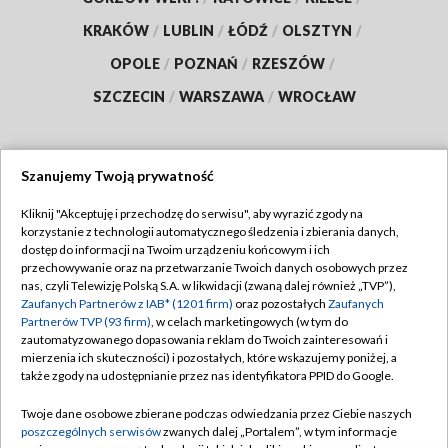
KRAKÓW
/
LUBLIN
/
ŁÓDŹ
/
OLSZTYN
/
OPOLE
/
POZNAŃ
/
RZESZÓW
/
SZCZECIN
/
WARSZAWA
/
WROCŁAW
Szanujemy Twoją prywatność
Dołącz do nas:
Kliknij "Akceptuję i przechodzę do serwisu", aby wyrazić zgody na
korzystanie z technologii automatycznego śledzenia i zbierania danych,
TVP
dostęp do informacji na Twoim urządzeniu końcowym i ich
Abonament TVP
przechowywanie oraz na przetwarzanie Twoich danych osobowych przez
Regulamin TVP
nas, czyli Telewizję Polską S.A. w likwidacji (zwaną dalej również „TVP”),
Emisja w TVP
Polityka prywatności
Zaufanych Partnerów z IAB* (1201 firm)
oraz pozostałych
Zaufanych
Partnerów TVP (93 firm)
, w celach marketingowych (w tym do
Centrum informacji TVP
Moje zgody
zautomatyzowanego dopasowania reklam do Twoich zainteresowań i
mierzenia ich skuteczności) i pozostałych, które wskazujemy poniżej, a
Naziemna Telewizja Cyfrowa
Pomoc
także zgody na udostępnianie przez nas identyfikatora PPID do Google.
Sklep TVP
Biuro reklamy
Twoje dane osobowe zbierane podczas odwiedzania przez Ciebie naszych
Rada Programowa
Kontakt
poszczególnych serwisów
zwanych dalej „Portalem”, w tym informacje