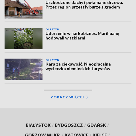
Uszkodzone dachy i połamane drzewa.
Przez region przeszły burze z gradem
OLSZTYN
Uderzenie w narkobiznes. Marihuanę
hodowali w szklarni
OLSZTYN
Kara za ciekawość. Nieopłacalna
wycieczka niemieckich turystów
ZOBACZ WIĘCEJ
BIAŁYSTOK
/
BYDGOSZCZ
/
GDAŃSK
/
GORZÓW WLKP.
/
KATOWICE
/
KIELCE
/