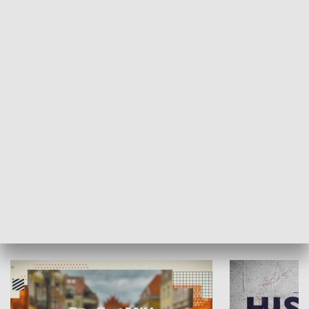
SPOŁECZEŃSTWO
Moje miejsce
Winda region
HISTORIA