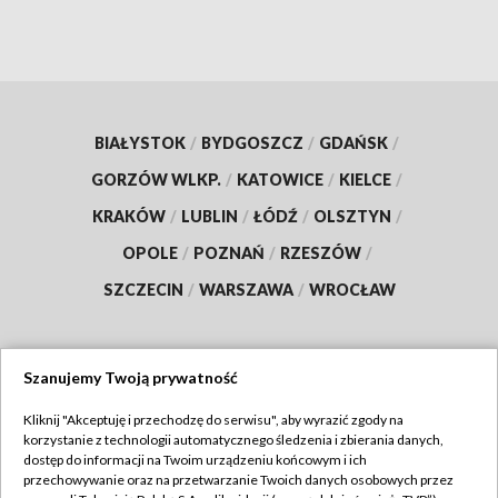
BIAŁYSTOK
/
BYDGOSZCZ
/
GDAŃSK
/
GORZÓW WLKP.
/
KATOWICE
/
KIELCE
/
KRAKÓW
/
LUBLIN
/
ŁÓDŹ
/
OLSZTYN
/
OPOLE
/
POZNAŃ
/
RZESZÓW
/
SZCZECIN
/
WARSZAWA
/
WROCŁAW
Szanujemy Twoją prywatność
Dołącz do nas:
Kliknij "Akceptuję i przechodzę do serwisu", aby wyrazić zgody na
korzystanie z technologii automatycznego śledzenia i zbierania danych,
TVP
dostęp do informacji na Twoim urządzeniu końcowym i ich
Abonament TVP
przechowywanie oraz na przetwarzanie Twoich danych osobowych przez
Regulamin TVP