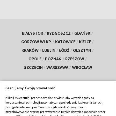
BIAŁYSTOK
/
BYDGOSZCZ
/
GDAŃSK
/
GORZÓW WLKP.
/
KATOWICE
/
KIELCE
/
KRAKÓW
/
LUBLIN
/
ŁÓDŹ
/
OLSZTYN
/
OPOLE
/
POZNAŃ
/
RZESZÓW
/
SZCZECIN
/
WARSZAWA
/
WROCŁAW
Szanujemy Twoją prywatność
Dołącz do nas:
Kliknij "Akceptuję i przechodzę do serwisu", aby wyrazić zgody na
korzystanie z technologii automatycznego śledzenia i zbierania danych,
TVP
dostęp do informacji na Twoim urządzeniu końcowym i ich
Abonament TVP
przechowywanie oraz na przetwarzanie Twoich danych osobowych przez
Regulamin TVP