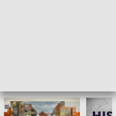
SPOŁECZEŃSTWO
Moje miejsce
Winda region
HISTORIA