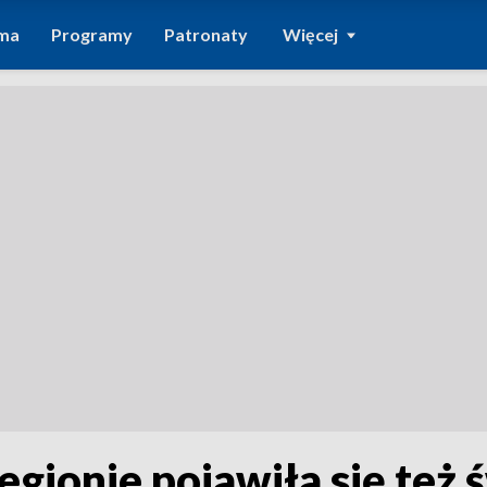
ma
Programy
Patronaty
Więcej
regionie pojawiła się też