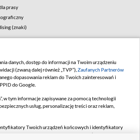
la prasy
tograficzny
sing (znaki)
klamy
Kontakt
rania danych, dostęp do informacji na Twoim urządzeniu
idacji (zwaną dalej również „TVP”),
Zaufanych Partnerów
anego dopasowania reklam do Twoich zainteresowań i
a PPID do Google.
”, w tym informacje zapisywane za pomocą technologii
zpiecznych usług, personalizację treści oraz reklam,
identyfikatory Twoich urządzeń końcowych i identyfikatory
P,
Zaufanych Partnerów z IAB
oraz pozostałych
Zaufanych