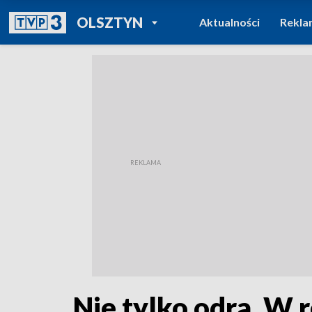
POWRÓT DO
OLSZTYN
Aktualności
Rekla
TVP REGIONY
Nie tylko odra. W 