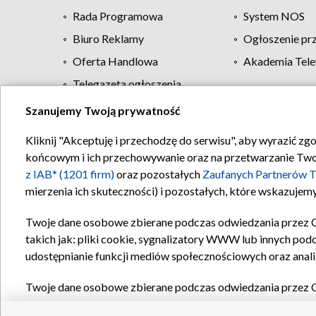
Rada Programowa
System NOS
Biuro Reklamy
Ogłoszenie pr
Oferta Handlowa
Akademia Tele
Telegazeta ogłoszenia
Szanujemy Twoją prywatność
Regulamin TVP
Kliknij "Akceptuję i przechodzę do serwisu", aby wyrazić zg
końcowym i ich przechowywanie oraz na przetwarzanie Twoich
z IAB* (1201 firm)
oraz pozostałych
Zaufanych Partnerów T
mierzenia ich skuteczności) i pozostałych, które wskazujemy
Twoje dane osobowe zbierane podczas odwiedzania przez 
takich jak: pliki cookie, sygnalizatory WWW lub innych pod
udostępnianie funkcji mediów społecznościowych oraz anali
Twoje dane osobowe zbierane podczas odwiedzania przez 
plików cookie, informacje o Twoich wyszukiwaniach w serwi