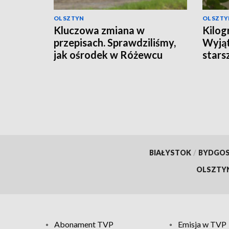
OLSZTYN
OLSZTY
Kluczowa zmiana w
Kilog
przepisach. Sprawdziliśmy,
Wyjąt
jak ośrodek w Różewcu
stars
pomaga uzależnionym
BIAŁYSTOK
/
BYDGO
OLSZTY
Abonament TVP
Emisja w TVP