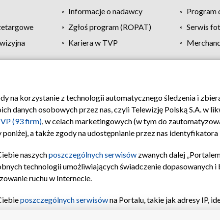
Informacje o nadawcy
Program d
zetargowe
Zgłoś program (ROPAT)
Serwis fo
wizyjna
Kariera w TVP
Merchandi
Polityka prywatności
Moje zgody
Pomoc
Biuro re
ody na korzystanie z technologii automatycznego śledzenia i zbie
 danych osobowych przez nas, czyli Telewizję Polską S.A. w likw
VP (93 firm)
, w celach marketingowych (w tym do zautomatyzow
 poniżej, a także zgody na udostępnianie przez nas identyfikator
Ciebie naszych
poszczególnych serwisów
zwanych dalej „Portalem
obnych technologii umożliwiających świadczenie dopasowanych i be
zowanie ruchu w Internecie.
Ciebie
poszczególnych serwisów
na Portalu, takie jak adresy IP, 
sach Portalu czy historia odwiedzin będą przetwarzane przez TV