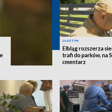
OLSZTYN
Elbląg rozszerza si
ce
trafi do parków, na 
cmentarz