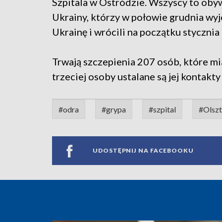
Szpitala w Ostródzie. Wszyscy to oby
Ukrainy, którzy w połowie grudnia wyj
Ukrainę i wrócili na początku stycznia
Trwają szczepienia 207 osób, które m
trzeciej osoby ustalane są jej kontakty
#odra
#grypa
#szpital
#Olsz
UDOSTĘPNIJ NA FACEBOOKU