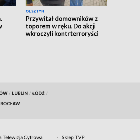
OLSZTYN
.
Przywitał domowników z
w
toporem w ręku. Do akcji
wkroczyli kontrterroryści
KÓW
/
LUBLIN
/
ŁÓDŹ
/
ROCŁAW
 Telewizja Cyfrowa
Sklep TVP