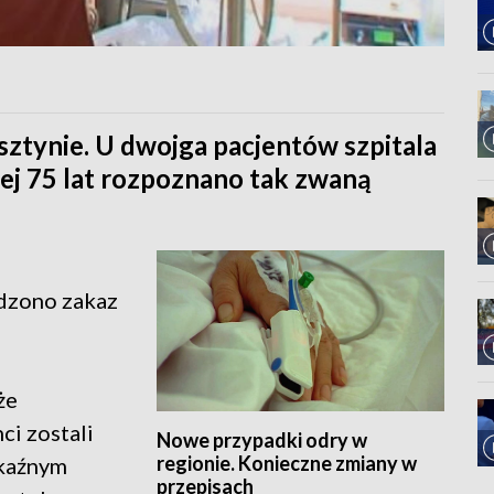
ztynie. U dwojga pacjentów szpitala
j 75 lat rozpoznano tak zwaną
dzono zakaz
że
ci zostali
Nowe przypadki odry w
regionie. Konieczne zmiany w
akaźnym
przepisach