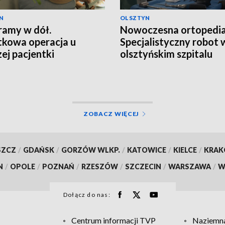
N
OLSZTYN
ramy w dół.
Nowoczesna ortopedia
kowa operacja u
Specjalistyczny robot 
zej pacjentki
olsztyńskim szpitalu
ZOBACZ WIĘCEJ
SZCZ
/
GDAŃSK
/
GORZÓW WLKP.
/
KATOWICE
/
KIELCE
/
KRA
N
/
OPOLE
/
POZNAŃ
/
RZESZÓW
/
SZCZECIN
/
WARSZAWA
/
W
Dołącz do nas:
Centrum informacji TVP
Naziemna