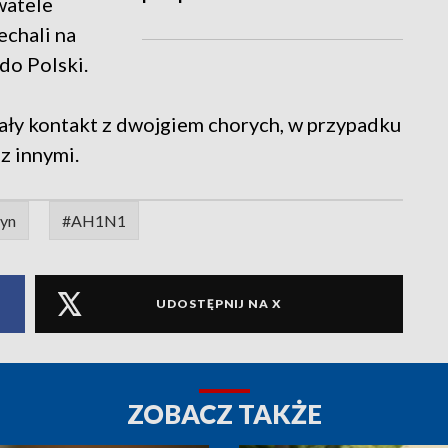
watele
echali na
 do Polski.
iały kontakt z dwojgiem chorych, w przypadku
 z innymi.
tyn
#AH1N1
UDOSTĘPNIJ NA X
ZOBACZ TAKŻE