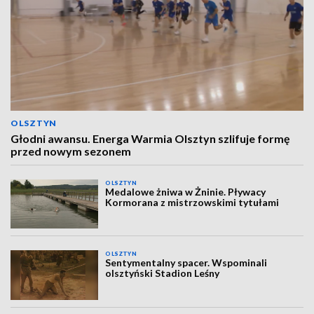
OLSZTYN
Głodni awansu. Energa Warmia Olsztyn szlifuje formę
przed nowym sezonem
OLSZTYN
Medalowe żniwa w Żninie. Pływacy
Kormorana z mistrzowskimi tytułami
OLSZTYN
Sentymentalny spacer. Wspominali
olsztyński Stadion Leśny