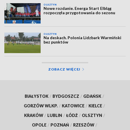
OLSZTYN
Nowe rozdanie. Energa Start Elbląg
rozpoczęła przygotowania do sezonu
OLSZTYN
Na deskach. Polonia Lidzbark Warmiński
bez punktów
ZOBACZ WIĘCEJ
BIAŁYSTOK
/
BYDGOSZCZ
/
GDAŃSK
/
GORZÓW WLKP.
/
KATOWICE
/
KIELCE
/
KRAKÓW
/
LUBLIN
/
ŁÓDŹ
/
OLSZTYN
/
OPOLE
/
POZNAŃ
/
RZESZÓW
/