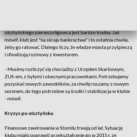
— Stomil Olsztyn SA (@StomilOlsztynSA)
23 stycznia 2019
Prezes Stomilu Maciej Radkiewicz przekonywał radnych
przed głosowaniem, że sytuacja finansowa i organizacyjna
olsztyńskiego pierwszoligowca jest bardzo trudna. Jak
mówił, klub jest "na skraju bankructwa" i to ostatnia chwila,
żeby go ratować. Dlatego liczy, że władze miasta przyśpieszą
i sfinalizują rozmowy z inwestorem.
- Musimy rozliczyć się chociażby z Urzędem Skarbowym,
ZUS-em, z byłymi i obecnymi pracownikami. Potrzebujemy
pozyskać nowych zawodników, za chwilę ruszamy z nowym
sezonem, do tego potrzebne są środki i stabilizacja w klubie
- mówił.
Kryzys po olsztyńsku
Finansowe zawirowania w Stomilu trwają od lat. Sytuację
klubu miało poprawić przekształcenie go w 2015 r. ze