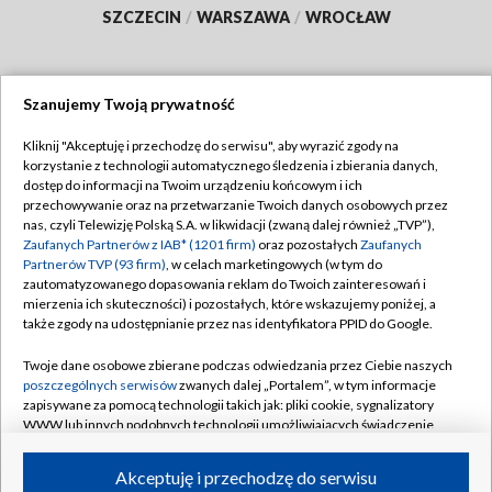
SZCZECIN
/
WARSZAWA
/
WROCŁAW
Szanujemy Twoją prywatność
Dołącz do nas:
Kliknij "Akceptuję i przechodzę do serwisu", aby wyrazić zgody na
korzystanie z technologii automatycznego śledzenia i zbierania danych,
TVP
dostęp do informacji na Twoim urządzeniu końcowym i ich
Abonament TVP
przechowywanie oraz na przetwarzanie Twoich danych osobowych przez
Regulamin TVP
nas, czyli Telewizję Polską S.A. w likwidacji (zwaną dalej również „TVP”),
Emisja w TVP
Polityka prywatności
Zaufanych Partnerów z IAB* (1201 firm)
oraz pozostałych
Zaufanych
Partnerów TVP (93 firm)
, w celach marketingowych (w tym do
Centrum informacji TVP
Moje zgody
zautomatyzowanego dopasowania reklam do Twoich zainteresowań i
mierzenia ich skuteczności) i pozostałych, które wskazujemy poniżej, a
Naziemna Telewizja Cyfrowa
Pomoc
także zgody na udostępnianie przez nas identyfikatora PPID do Google.
Sklep TVP
Biuro reklamy
Twoje dane osobowe zbierane podczas odwiedzania przez Ciebie naszych
Rada Programowa
Kontakt
poszczególnych serwisów
zwanych dalej „Portalem”, w tym informacje
zapisywane za pomocą technologii takich jak: pliki cookie, sygnalizatory
System NOS
WWW lub innych podobnych technologii umożliwiających świadczenie
dopasowanych i bezpiecznych usług, personalizację treści oraz reklam,
Informacje o nadawcy
Kanały
udostępnianie funkcji mediów społecznościowych oraz analizowanie
Akceptuję i przechodzę do serwisu
ruchu w Internecie.
Program dla prasy