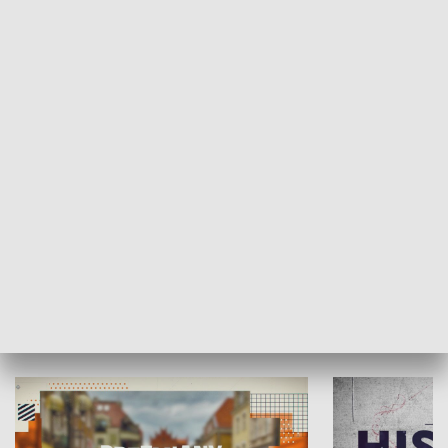
SPOŁECZEŃSTWO
Moje miejsce
Winda region
HISTORIA