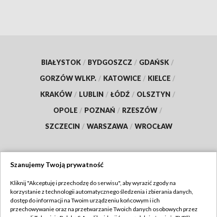
BIAŁYSTOK
/
BYDGOSZCZ
/
GDAŃSK
/
GORZÓW WLKP.
/
KATOWICE
/
KIELCE
/
KRAKÓW
/
LUBLIN
/
ŁÓDŹ
/
OLSZTYN
/
OPOLE
/
POZNAŃ
/
RZESZÓW
/
SZCZECIN
/
WARSZAWA
/
WROCŁAW
Szanujemy Twoją prywatność
Dołącz do nas:
Kliknij "Akceptuję i przechodzę do serwisu", aby wyrazić zgody na
korzystanie z technologii automatycznego śledzenia i zbierania danych,
TVP
dostęp do informacji na Twoim urządzeniu końcowym i ich
Abonament TVP
przechowywanie oraz na przetwarzanie Twoich danych osobowych przez
Regulamin TVP