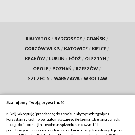
BIAŁYSTOK
/
BYDGOSZCZ
/
GDAŃSK
/
GORZÓW WLKP.
/
KATOWICE
/
KIELCE
/
KRAKÓW
/
LUBLIN
/
ŁÓDŹ
/
OLSZTYN
/
OPOLE
/
POZNAŃ
/
RZESZÓW
/
SZCZECIN
/
WARSZAWA
/
WROCŁAW
Szanujemy Twoją prywatność
Dołącz do nas:
Kliknij "Akceptuję i przechodzę do serwisu", aby wyrazić zgody na
korzystanie z technologii automatycznego śledzenia i zbierania danych,
TVP
dostęp do informacji na Twoim urządzeniu końcowym i ich
Abonament TVP
przechowywanie oraz na przetwarzanie Twoich danych osobowych przez
Regulamin TVP