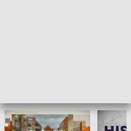
SPOŁECZEŃSTWO
Moje miejsce
Winda region
HISTORIA