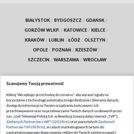
BIAŁYSTOK
/
BYDGOSZCZ
/
GDAŃSK
/
GORZÓW WLKP.
/
KATOWICE
/
KIELCE
/
KRAKÓW
/
LUBLIN
/
ŁÓDŹ
/
OLSZTYN
/
OPOLE
/
POZNAŃ
/
RZESZÓW
/
SZCZECIN
/
WARSZAWA
/
WROCŁAW
Szanujemy Twoją prywatność
Dołącz do nas:
Kliknij "Akceptuję i przechodzę do serwisu", aby wyrazić zgody na
korzystanie z technologii automatycznego śledzenia i zbierania danych,
TVP
dostęp do informacji na Twoim urządzeniu końcowym i ich
Abonament TVP
przechowywanie oraz na przetwarzanie Twoich danych osobowych przez
Regulamin TVP
nas, czyli Telewizję Polską S.A. w likwidacji (zwaną dalej również „TVP”),
Emisja w TVP
Zaufanych Partnerów z IAB* (1201 firm)
oraz pozostałych
Zaufanych
Polityka prywatności
Partnerów TVP (93 firm)
, w celach marketingowych (w tym do
Centrum informacji TVP
Moje zgody
zautomatyzowanego dopasowania reklam do Twoich zainteresowań i