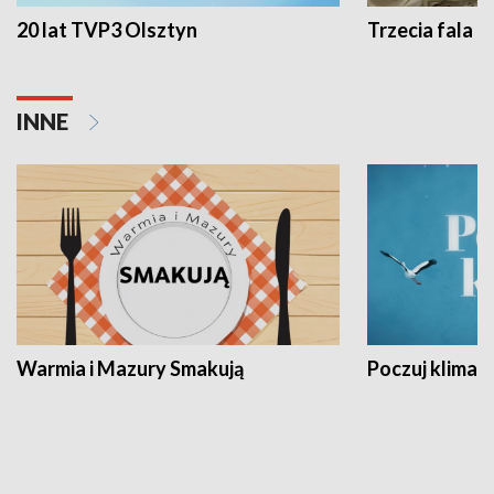
20 lat TVP3 Olsztyn
Trzecia fala -
INNE
Warmia i Mazury Smakują
Poczuj klimat