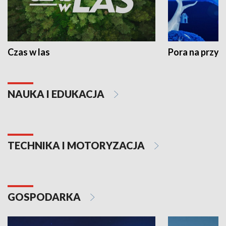
Czas w las
Pora na przyr
NAUKA I EDUKACJA
TECHNIKA I MOTORYZACJA
GOSPODARKA