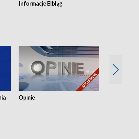
Informacje Elbląg
Wstaje nowy
nia
Opinie
Opinie Elblą