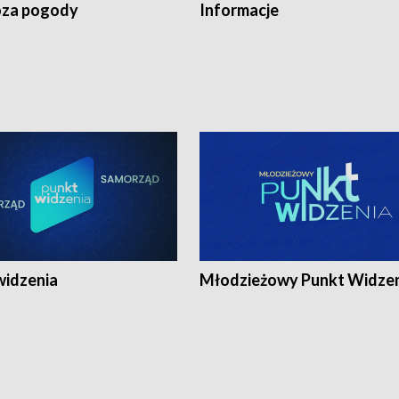
za pogody
Informacje
widzenia
Młodzieżowy Punkt Widze