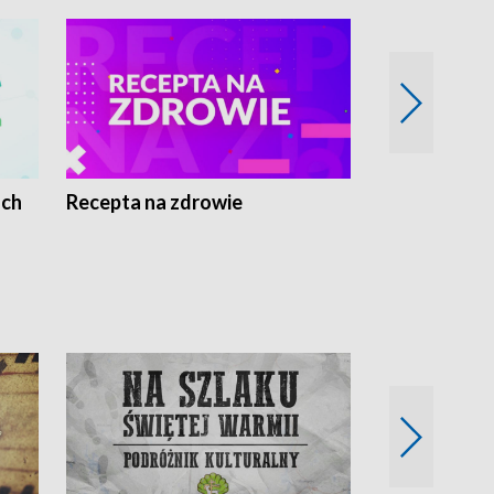
ach
Recepta na zdrowie
Wybieram z