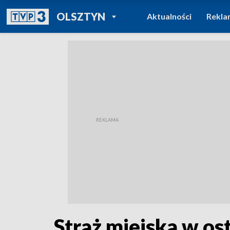
POWRÓT DO
OLSZTYN
Aktualności
Rekla
TVP REGIONY
Straż miejska w os