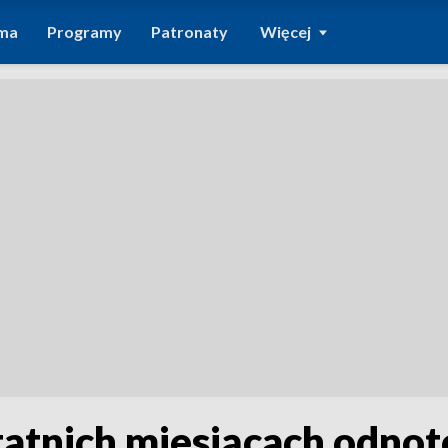
ma
Programy
Patronaty
Więcej
tatnich miesiącach odno