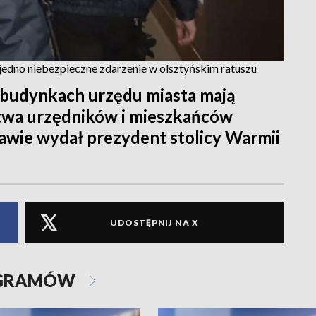
jedno niebezpieczne zdarzenie w olsztyńskim ratuszu
 w budynkach urzędu miasta mają
twa urzędników i mieszkańców
rawie wydał prezydent stolicy Warmii
UDOSTĘPNIJ NA X
OGRAMÓW