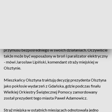
przebywać w ratuszu w godzinach pracy urzędu.
Do każdego z trzech budynków - przy placu Jana Pawła II,
przy ulicy Wyzwolenia i przy ulicy Knosały, komendant straży
miejskiej w Olsztynie oddeleguje po jednym funkcjonariuszu.
- Strażnik miejski jest funkcjonariuszem publicznym i będzie
miał pełne prawo do wykorzystania wszystkich środków
przymusu bezpośredniego w swoich działaniach. Oczywiście
także może być wyposażony w broń i paralizator elektryczny
- mówi Jarosław Lipiński, komendant straży miejskiej w
Olsztynie.
Mieszkańcy Olsztyna traktują decyzję prezydenta Olsztyna
jako pokłosie wydarzeń z Gdańska, gdzie podczas finału
Wielkiej Orkiestry Świątecznej Pomocy zamordowany
został prezydent tego miasta Paweł Adamowicz.
Straż miejska w ostatnich miesiącach odnotowała jedno