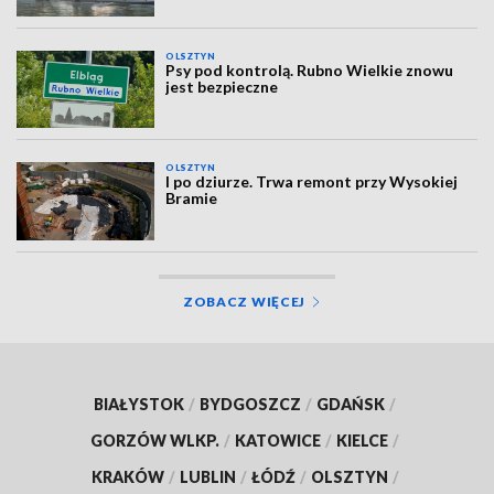
OLSZTYN
Psy pod kontrolą. Rubno Wielkie znowu
jest bezpieczne
OLSZTYN
I po dziurze. Trwa remont przy Wysokiej
Bramie
ZOBACZ WIĘCEJ
BIAŁYSTOK
/
BYDGOSZCZ
/
GDAŃSK
/
GORZÓW WLKP.
/
KATOWICE
/
KIELCE
/
KRAKÓW
/
LUBLIN
/
ŁÓDŹ
/
OLSZTYN
/