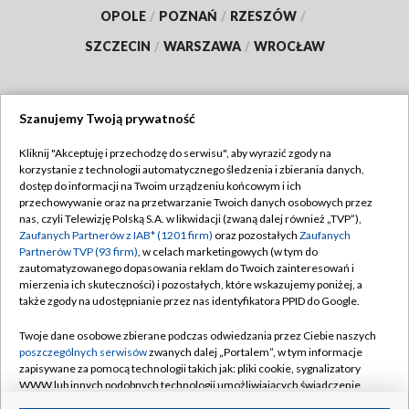
OPOLE
/
POZNAŃ
/
RZESZÓW
/
SZCZECIN
/
WARSZAWA
/
WROCŁAW
Szanujemy Twoją prywatność
Dołącz do nas:
Kliknij "Akceptuję i przechodzę do serwisu", aby wyrazić zgody na
korzystanie z technologii automatycznego śledzenia i zbierania danych,
TVP
dostęp do informacji na Twoim urządzeniu końcowym i ich
Abonament TVP
przechowywanie oraz na przetwarzanie Twoich danych osobowych przez
Regulamin TVP
nas, czyli Telewizję Polską S.A. w likwidacji (zwaną dalej również „TVP”),
Emisja w TVP
Polityka prywatności
Zaufanych Partnerów z IAB* (1201 firm)
oraz pozostałych
Zaufanych
Partnerów TVP (93 firm)
, w celach marketingowych (w tym do
Centrum informacji TVP
Moje zgody
zautomatyzowanego dopasowania reklam do Twoich zainteresowań i
mierzenia ich skuteczności) i pozostałych, które wskazujemy poniżej, a
Naziemna Telewizja Cyfrowa
Pomoc
także zgody na udostępnianie przez nas identyfikatora PPID do Google.
Sklep TVP
Biuro reklamy
Twoje dane osobowe zbierane podczas odwiedzania przez Ciebie naszych
Rada Programowa
Kontakt
poszczególnych serwisów
zwanych dalej „Portalem”, w tym informacje
zapisywane za pomocą technologii takich jak: pliki cookie, sygnalizatory
System NOS
WWW lub innych podobnych technologii umożliwiających świadczenie
dopasowanych i bezpiecznych usług, personalizację treści oraz reklam,
Informacje o nadawcy