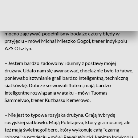
– Spodziewaliśmy się, że przeciwnik będzie wywierał bardzo
dużą presję na zagrywce. Wiedzieliśmy o tym, że będą
zagrywać mocno, ale potrafiliśmy utrzymać piłkę w grze. Z
wiceliderem Superligi, zawodnikami, którzy potrafią bardzo
mocno zagrywać, popełniliśmy bodajże cztery błędy w
przyjęciu – mówi Michał Mieszko Gogol, trener Indykpolu
AZS Olsztyn.
– Jestem bardzo zadowolny i dumny z postawy mojej
drużyny. Udało nam się awansować, chociaż nie było to łatwe,
ponieważ olsztynianie grali bardzo inteligentną, techniczną
siatkówkę. Dobrze serwowali flotem, mają bardzo
inteligentne rozwiązania w ataku – mówi Tuomas
Sammelvuo, trener Kuzbassu Kemerowo.
– Nie jest to typowa rosyjska drużyna. Grają hybrydę
rosyjskiej siatkówki. Mają Poletajeva, który gra mocniej, ale
też mają świetnegolibero, który wykonuje całą "czarną
robotę" w przyjęciu – mówi Paweł Woicki, kapitan Indykpolu