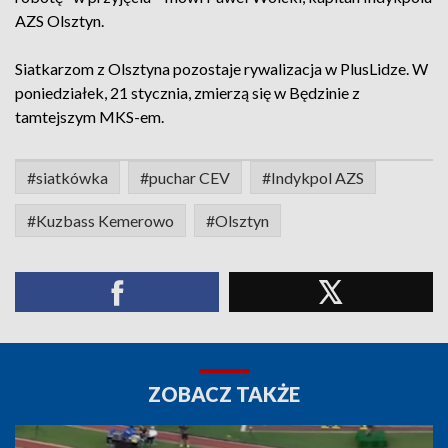
AZS Olsztyn.
Siatkarzom z Olsztyna pozostaje rywalizacja w PlusLidze. W
poniedziałek, 21 stycznia, zmierzą się w Będzinie z
tamtejszym MKS-em.
#siatkówka
#puchar CEV
#Indykpol AZS
#Kuzbass Kemerowo
#Olsztyn
ZOBACZ TAKŻE