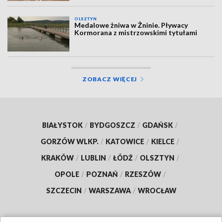
OLSZTYN
Medalowe żniwa w Żninie. Pływacy
Kormorana z mistrzowskimi tytułami
ZOBACZ WIĘCEJ
BIAŁYSTOK
/
BYDGOSZCZ
/
GDAŃSK
/
GORZÓW WLKP.
/
KATOWICE
/
KIELCE
/
KRAKÓW
/
LUBLIN
/
ŁÓDŹ
/
OLSZTYN
/
OPOLE
/
POZNAŃ
/
RZESZÓW
/
SZCZECIN
/
WARSZAWA
/
WROCŁAW