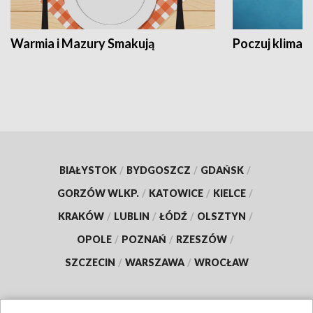
Warmia i Mazury Smakują
Poczuj klimat
BIAŁYSTOK
/
BYDGOSZCZ
/
GDAŃSK
/
GORZÓW WLKP.
/
KATOWICE
/
KIELCE
/
KRAKÓW
/
LUBLIN
/
ŁÓDŹ
/
OLSZTYN
/
OPOLE
/
POZNAŃ
/
RZESZÓW
/
SZCZECIN
/
WARSZAWA
/
WROCŁAW