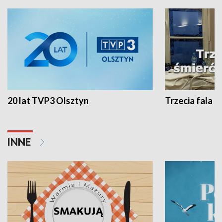
20 lat TVP3 Olsztyn
Trzecia fala -
INNE