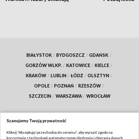
BIAŁYSTOK
/
BYDGOSZCZ
/
GDAŃSK
/
GORZÓW WLKP.
/
KATOWICE
/
KIELCE
/
KRAKÓW
/
LUBLIN
/
ŁÓDŹ
/
OLSZTYN
/
OPOLE
/
POZNAŃ
/
RZESZÓW
/
SZCZECIN
/
WARSZAWA
/
WROCŁAW
Szanujemy Twoją prywatność
Dołącz do nas:
Kliknij "Akceptuję i przechodzę do serwisu", aby wyrazić zgody na
korzystanie z technologii automatycznego śledzenia i zbierania danych,