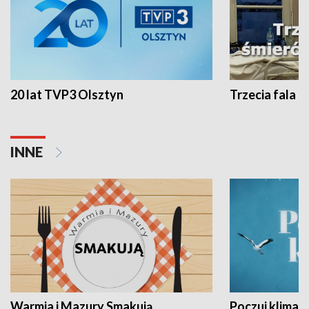
20 lat TVP3 Olsztyn
Trzecia fala -
INNE
Warmia i Mazury Smakują
Poczuj klimat