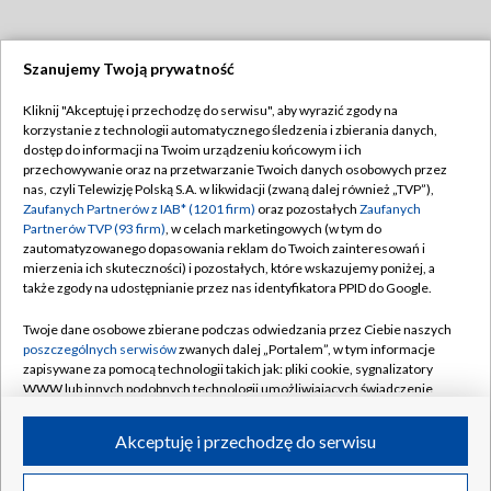
Szanujemy Twoją prywatność
Dołącz do nas:
Kliknij "Akceptuję i przechodzę do serwisu", aby wyrazić zgody na
korzystanie z technologii automatycznego śledzenia i zbierania danych,
TVP
dostęp do informacji na Twoim urządzeniu końcowym i ich
Abonament TVP
przechowywanie oraz na przetwarzanie Twoich danych osobowych przez
Regulamin TVP
nas, czyli Telewizję Polską S.A. w likwidacji (zwaną dalej również „TVP”),
Emisja w TVP
Polityka prywatności
Zaufanych Partnerów z IAB* (1201 firm)
oraz pozostałych
Zaufanych
Partnerów TVP (93 firm)
, w celach marketingowych (w tym do
Centrum informacji TVP
Moje zgody
zautomatyzowanego dopasowania reklam do Twoich zainteresowań i
mierzenia ich skuteczności) i pozostałych, które wskazujemy poniżej, a
Naziemna Telewizja Cyfrowa
Pomoc
także zgody na udostępnianie przez nas identyfikatora PPID do Google.
Sklep TVP
Biuro reklamy
Twoje dane osobowe zbierane podczas odwiedzania przez Ciebie naszych
Rada Programowa
Kontakt
poszczególnych serwisów
zwanych dalej „Portalem”, w tym informacje
zapisywane za pomocą technologii takich jak: pliki cookie, sygnalizatory
System NOS
WWW lub innych podobnych technologii umożliwiających świadczenie
dopasowanych i bezpiecznych usług, personalizację treści oraz reklam,
Informacje o nadawcy
Kanały
udostępnianie funkcji mediów społecznościowych oraz analizowanie
Akceptuję i przechodzę do serwisu
ruchu w Internecie.
Program dla prasy
©2026 Telewizja Polska S.A. w likwidacji
Biuro Reklamy
Twoje dane osobowe zbierane podczas odwiedzania przez Ciebie