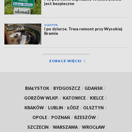
jest bezpieczne
OLSZTYN
I po dziurze. Trwa remont przy Wysokiej
Bramie
ZOBACZ WIĘCEJ
BIAŁYSTOK
/
BYDGOSZCZ
/
GDAŃSK
/
GORZÓW WLKP.
/
KATOWICE
/
KIELCE
/
KRAKÓW
/
LUBLIN
/
ŁÓDŹ
/
OLSZTYN
/
OPOLE
/
POZNAŃ
/
RZESZÓW
/
SZCZECIN
/
WARSZAWA
/
WROCŁAW