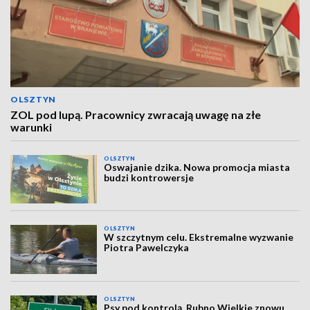
OLSZTYN
ZOL pod lupą. Pracownicy zwracają uwagę na złe
warunki
OLSZTYN
Oswajanie dzika. Nowa promocja miasta
budzi kontrowersje
OLSZTYN
W szczytnym celu. Ekstremalne wyzwanie
Piotra Pawelczyka
OLSZTYN
Psy pod kontrolą. Rubno Wielkie znowu