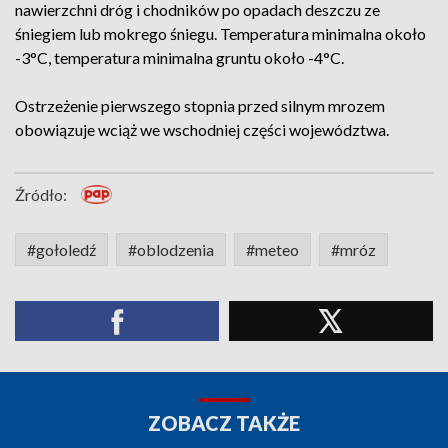
nawierzchni dróg i chodników po opadach deszczu ze
śniegiem lub mokrego śniegu. Temperatura minimalna około
-3°C, temperatura minimalna gruntu około -4°C.
Ostrzeżenie pierwszego stopnia przed silnym mrozem
obowiązuje wciąż we wschodniej części województwa.
Źródło:
#gołoledź
#oblodzenia
#meteo
#mróz
ZOBACZ TAKŻE