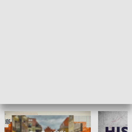
SPOŁECZEŃSTWO
Moje miejsce
Winda region
HISTORIA