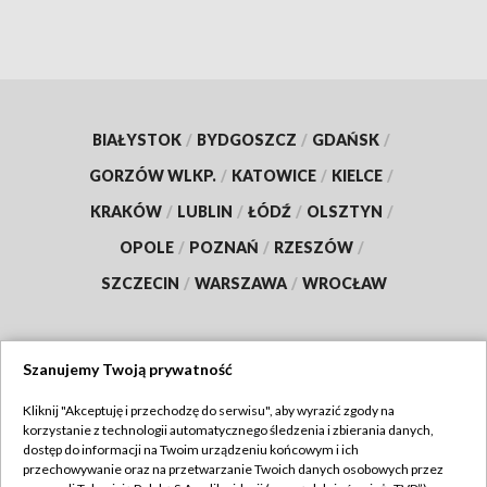
BIAŁYSTOK
/
BYDGOSZCZ
/
GDAŃSK
/
GORZÓW WLKP.
/
KATOWICE
/
KIELCE
/
KRAKÓW
/
LUBLIN
/
ŁÓDŹ
/
OLSZTYN
/
OPOLE
/
POZNAŃ
/
RZESZÓW
/
SZCZECIN
/
WARSZAWA
/
WROCŁAW
Szanujemy Twoją prywatność
Dołącz do nas:
Kliknij "Akceptuję i przechodzę do serwisu", aby wyrazić zgody na
korzystanie z technologii automatycznego śledzenia i zbierania danych,
TVP
dostęp do informacji na Twoim urządzeniu końcowym i ich
Abonament TVP
przechowywanie oraz na przetwarzanie Twoich danych osobowych przez
Regulamin TVP